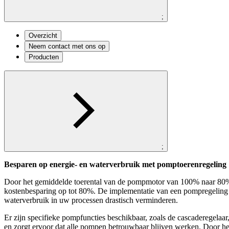
;
Overzicht
Neem contact met ons op
Producten
;
Besparen op energie- en waterverbruik met pomptoerenregeling
Door het gemiddelde toerental van de pompmotor van 100% naar 80% t
kostenbesparing op tot 80%. De implementatie van een pompregeling 
waterverbruik in uw processen drastisch verminderen.
Er zijn specifieke pompfuncties beschikbaar, zoals de cascaderegelaar
en zorgt ervoor dat alle pompen betrouwbaar blijven werken. Door het