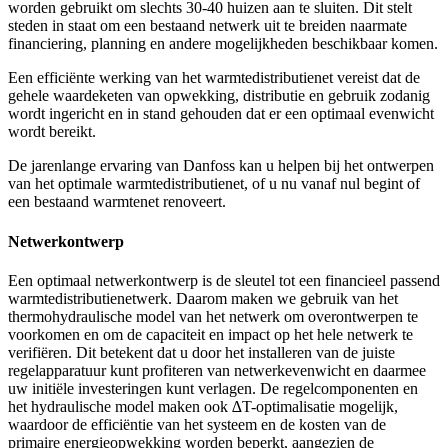
worden gebruikt om slechts 30-40 huizen aan te sluiten. Dit stelt
steden in staat om een bestaand netwerk uit te breiden naarmate
financiering, planning en andere mogelijkheden beschikbaar komen.
Een efficiënte werking van het warmtedistributienet vereist dat de
gehele waardeketen van opwekking, distributie en gebruik zodanig
wordt ingericht en in stand gehouden dat er een optimaal evenwicht
wordt bereikt.
De jarenlange ervaring van Danfoss kan u helpen bij het ontwerpen
van het optimale warmtedistributienet, of u nu vanaf nul begint of
een bestaand warmtenet renoveert.
Netwerkontwerp
Een optimaal netwerkontwerp is de sleutel tot een financieel passend
warmtedistributienetwerk. Daarom maken we gebruik van het
thermohydraulische model van het netwerk om overontwerpen te
voorkomen en om de capaciteit en impact op het hele netwerk te
verifiëren. Dit betekent dat u door het installeren van de juiste
regelapparatuur kunt profiteren van netwerkevenwicht en daarmee
uw initiële investeringen kunt verlagen. De regelcomponenten en
het hydraulische model maken ook ∆T-optimalisatie mogelijk,
waardoor de efficiëntie van het systeem en de kosten van de
primaire energieopwekking worden beperkt, aangezien de