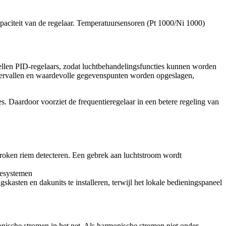
paciteit van de regelaar. Temperatuursensoren (Pt 1000/Ni 1000)
llen PID-regelaars, zodat luchtbehandelingsfuncties kunnen worden
e vervallen en waardevolle gegevenspunten worden opgeslagen,
. Daardoor voorziet de frequentieregelaar in een betere regeling van
broken riem detecteren. Een gebrek aan luchtstroom wordt
iesystemen
kasten en dakunits te installeren, terwijl het lokale bedieningspaneel
nische stromen in het net. Als harmonische stromen niet onder