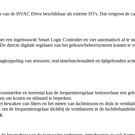
n van de HVAC Drive beschikbaar als externe I/O's. Dat vergroot de ca
.
 een ingebouwde Smart Logic Controller en vier automatisch af te ste
en. De directe digitale regelaars van het gebouwbeheersysteem komen t
ppeling van sensoren, real-timefunctionaliteit en tijdgebonden acties
roomsterkte en toerental kan de frequentieregelaar betrouwbaar een ge
en om kosten en stilstand te beperken.
 bewaken van filters en het meten van luchtstroom en druk in ventilat
de frequentieregelaar dichtbij de ventilatoren in de luchtbehandelings
ng.
 de levensduur van de toepassing verlengen, introduceren ze ook harmo