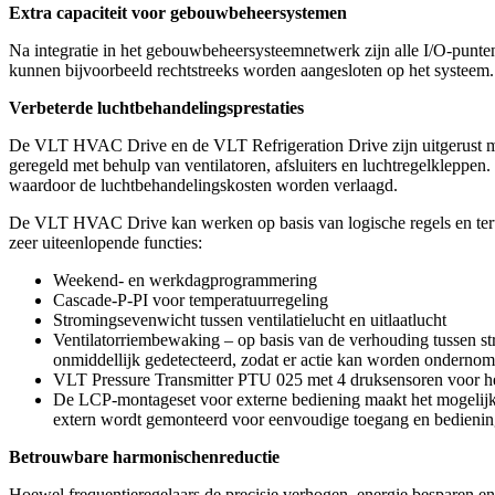
Extra capaciteit voor gebouwbeheersystemen
Na integratie in het gebouwbeheersysteemnetwerk zijn alle I/O-punte
kunnen bijvoorbeeld rechtstreeks worden aangesloten op het systeem
Verbeterde luchtbehandelingsprestaties
De VLT HVAC Drive en de VLT Refrigeration Drive zijn uitgerust met
geregeld met behulp van ventilatoren, afsluiters en luchtregelklepp
waardoor de luchtbehandelingskosten worden verlaagd.
De VLT HVAC Drive kan werken op basis van logische regels en terugko
zeer uiteenlopende functies:
Weekend- en werkdagprogrammering
Cascade-P-PI voor temperatuurregeling
Stromingsevenwicht tussen ventilatielucht en uitlaatlucht
Ventilatorriembewaking – op basis van de verhouding tussen st
onmiddellijk gedetecteerd, zodat er actie kan worden ondernom
VLT Pressure Transmitter PTU 025 met 4 druksensoren voor het
De LCP-montageset voor externe bediening maakt het mogelijk om 
extern wordt gemonteerd voor eenvoudige toegang en bedieni
Betrouwbare harmonischenreductie
Hoewel frequentieregelaars de precisie verhogen, energie besparen en