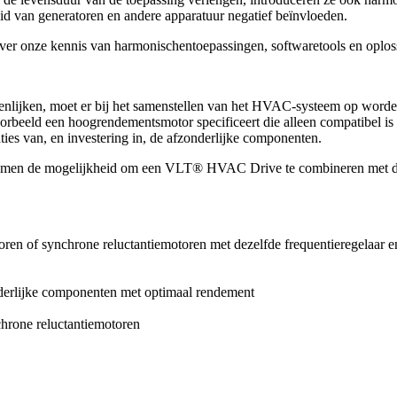
d van generatoren en andere apparatuur negatief beïnvloeden.
over onze kennis van harmonischentoepassingen, softwaretools en oplo
nlijken, moet er bij het samenstellen van het HVAC-systeem op worden
voorbeeld een hoogrendementsmotor specificeert die alleen compatibel is
ies van, en investering in, de afzonderlijke componenten.
emen de mogelijkheid om een VLT® HVAC Drive te combineren met de mee
en of synchrone reluctantiemotoren met dezelfde frequentieregelaar e
derlijke componenten met optimaal rendement
hrone reluctantiemotoren