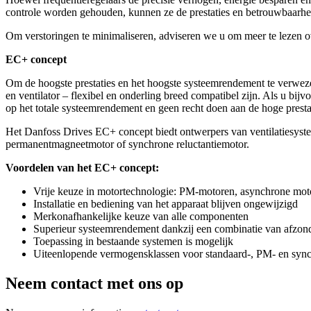
controle worden gehouden, kunnen ze de prestaties en betrouwbaarhei
Om verstoringen te minimaliseren, adviseren we u om meer te lezen 
EC+ concept
Om de hoogste prestaties en het hoogste systeemrendement te verweze
en ventilator – flexibel en onderling breed compatibel zijn. Als u bij
op het totale systeemrendement en geen recht doen aan de hoge prestat
Het Danfoss Drives EC+ concept biedt ontwerpers van ventilatiesyst
permanentmagneetmotor of synchrone reluctantiemotor.
Voordelen van het EC+ concept:
Vrije keuze in motortechnologie: PM-motoren, asynchrone motor
Installatie en bediening van het apparaat blijven ongewijzigd
Merkonafhankelijke keuze van alle componenten
Superieur systeemrendement dankzij een combinatie van afzon
Toepassing in bestaande systemen is mogelijk
Uiteenlopende vermogensklassen voor standaard-, PM- en sync
Neem contact met ons op