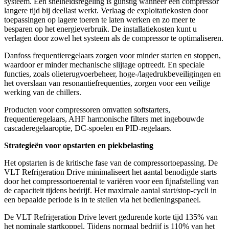
systeem. Een snelheidsregeling is gunstig wanneer een compressor
langere tijd bij deellast werkt. Verlaag de exploitatiekosten door
toepassingen op lagere toeren te laten werken en zo meer te
besparen op het energieverbruik. De installatiekosten kunt u
verlagen door zowel het systeem als de compressor te optimaliseren.
Danfoss frequentieregelaars zorgen voor minder starten en stoppen,
waardoor er minder mechanische slijtage optreedt. En speciale
functies, zoals olieterugvoerbeheer, hoge-/lagedrukbeveiligingen en
het overslaan van resonantiefrequenties, zorgen voor een veilige
werking van de chillers.
Producten voor compressoren omvatten softstarters,
frequentieregelaars, AHF harmonische filters met ingebouwde
cascaderegelaaroptie, DC-spoelen en PID-regelaars.
Strategieën voor opstarten en piekbelasting
Het opstarten is de kritische fase van de compressortoepassing. De
VLT Refrigeration Drive minimaliseert het aantal benodigde starts
door het compressortoerental te variëren voor een fijnafstelling van
de capaciteit tijdens bedrijf. Het maximale aantal start/stop-cycli in
een bepaalde periode is in te stellen via het bedieningspaneel.
De VLT Refrigeration Drive levert gedurende korte tijd 135% van
het nominale startkoppel. Tijdens normaal bedrijf is 110% van het