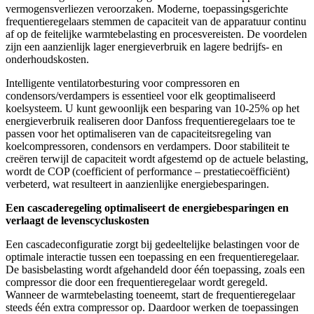
vermogensverliezen veroorzaken. Moderne, toepassingsgerichte
frequentieregelaars stemmen de capaciteit van de apparatuur continu
af op de feitelijke warmtebelasting en procesvereisten. De voordelen
zijn een aanzienlijk lager energieverbruik en lagere bedrijfs- en
onderhoudskosten.
Intelligente ventilatorbesturing voor compressoren en
condensors/verdampers is essentieel voor elk geoptimaliseerd
koelsysteem. U kunt gewoonlijk een besparing van 10-25% op het
energieverbruik realiseren door Danfoss frequentieregelaars toe te
passen voor het optimaliseren van de capaciteitsregeling van
koelcompressoren, condensors en verdampers. Door stabiliteit te
creëren terwijl de capaciteit wordt afgestemd op de actuele belasting,
wordt de COP (coefficient of performance – prestatiecoëfficiënt)
verbeterd, wat resulteert in aanzienlijke energiebesparingen.
Een cascaderegeling optimaliseert de energiebesparingen en
verlaagt de levenscycluskosten
Een cascadeconfiguratie zorgt bij gedeeltelijke belastingen voor de
optimale interactie tussen een toepassing en een frequentieregelaar.
De basisbelasting wordt afgehandeld door één toepassing, zoals een
compressor die door een frequentieregelaar wordt geregeld.
Wanneer de warmtebelasting toeneemt, start de frequentieregelaar
steeds één extra compressor op. Daardoor werken de toepassingen