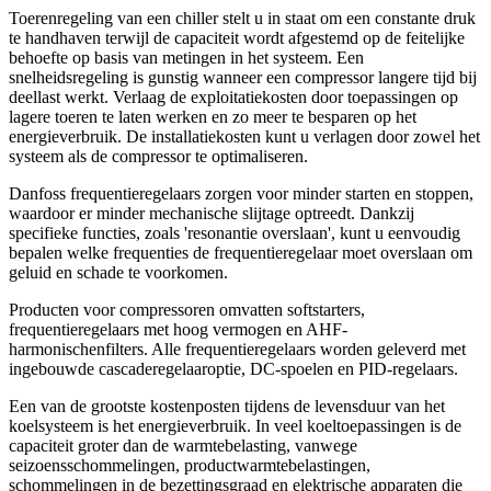
Toerenregeling van een chiller stelt u in staat om een constante druk
te handhaven terwijl de capaciteit wordt afgestemd op de feitelijke
behoefte op basis van metingen in het systeem. Een
snelheidsregeling is gunstig wanneer een compressor langere tijd bij
deellast werkt. Verlaag de exploitatiekosten door toepassingen op
lagere toeren te laten werken en zo meer te besparen op het
energieverbruik. De installatiekosten kunt u verlagen door zowel het
systeem als de compressor te optimaliseren.
Danfoss frequentieregelaars zorgen voor minder starten en stoppen,
waardoor er minder mechanische slijtage optreedt. Dankzij
specifieke functies, zoals 'resonantie overslaan', kunt u eenvoudig
bepalen welke frequenties de frequentieregelaar moet overslaan om
geluid en schade te voorkomen.
Producten voor compressoren omvatten softstarters,
frequentieregelaars met hoog vermogen en AHF-
harmonischenfilters. Alle frequentieregelaars worden geleverd met
ingebouwde cascaderegelaaroptie, DC-spoelen en PID-regelaars.
Een van de grootste kostenposten tijdens de levensduur van het
koelsysteem is het energieverbruik. In veel koeltoepassingen is de
capaciteit groter dan de warmtebelasting, vanwege
seizoensschommelingen, productwarmtebelastingen,
schommelingen in de bezettingsgraad en elektrische apparaten die