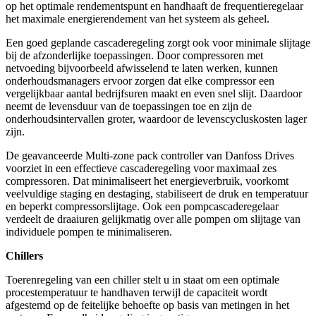
op het optimale rendementspunt en handhaaft de frequentieregelaar
het maximale energierendement van het systeem als geheel.
Een goed geplande cascaderegeling zorgt ook voor minimale slijtage
bij de afzonderlijke toepassingen. Door compressoren met
netvoeding bijvoorbeeld afwisselend te laten werken, kunnen
onderhoudsmanagers ervoor zorgen dat elke compressor een
vergelijkbaar aantal bedrijfsuren maakt en even snel slijt. Daardoor
neemt de levensduur van de toepassingen toe en zijn de
onderhoudsintervallen groter, waardoor de levenscycluskosten lager
zijn.
De geavanceerde Multi-zone pack controller van Danfoss Drives
voorziet in een effectieve cascaderegeling voor maximaal zes
compressoren. Dat minimaliseert het energieverbruik, voorkomt
veelvuldige staging en destaging, stabiliseert de druk en temperatuur
en beperkt compressorslijtage. Ook een pompcascaderegelaar
verdeelt de draaiuren gelijkmatig over alle pompen om slijtage van
individuele pompen te minimaliseren.
Chillers
Toerenregeling van een chiller stelt u in staat om een optimale
procestemperatuur te handhaven terwijl de capaciteit wordt
afgestemd op de feitelijke behoefte op basis van metingen in het