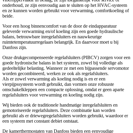
onderhoud, ze zijn eenvoudig aan te sluiten op het HVAC-systeem
en ze kunnen worden gebruikt voor verwarming, comfortkoeling of
beide.
Voor een hoog binnencomfort van de door de eindapparatuur
geleverde verwarming en/of koeling zijn een goede hydraulische
balans, betrouwbare inregelafsluiters en nauwkeurige
ruimtetemperatuurregelaars belangrijk. En daarvoor moet u bij
Danfoss zijn.
Onze drukgecompenseerde regelafsluiters (PIBCV) zorgen voor een
goede hydronische balans in het systeem, zowel bij volledige als
gedeeltelijke belasting. Wanneer ze met een bijpassende servomotor
worden gecombineerd, werken ze ook als regelafsluiters.
Als er zowel verwarming als koeling nodig is en er een
vierpijpssysteem wordt gebruikt, dan vormen onze robuuste
omschakelkleppen een compacte oplossing, omdat er geen aparte
regelafsluiters voor verwarming en koeling nodig zijn.
Wij bieden ook de traditionele handmatige inregelafsluiters en
gemotoriseerde regelafsluiters. Deze combinatie kan worden
gebruikt als er driewegregelafsluiters worden gebruikt, waardoor er
een systeem met constant debiet ontstaat.
De kamerthermostaten van Danfoss bieden een eenvoudige