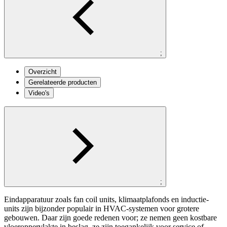
;
Overzicht
Gerelateerde producten
Video's
;
Eindapparatuur zoals fan coil units, klimaatplafonds en inductie-
units zijn bijzonder populair in HVAC-systemen voor grotere
gebouwen. Daar zijn goede redenen voor; ze nemen geen kostbare
vloeroppervlakte in beslag, ze zijn toegankelijk voor service of