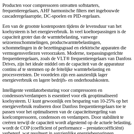
Producten voor compressoren omvatten softstarters,
frequentieregelaars, AHF harmonische filters met ingebouwde
cascaderegelaaroptie, DC-spoelen en PID-regelaars.
Een van de grootste kostenposten tijdens de levensduur van het
koelsysteem is het energieverbruik. In veel koeltoepassingen is de
capaciteit groter dan de warmtebelasting, vanwege
seizoensschommelingen, productwarmtebelastingen,
schommelingen in de bezettingsgraad en elektrische apparaten die
vermogensverliezen veroorzaken. Moderne, toepassingsgerichte
frequentieregelaars, zoals de VLT® frequentieregelaars van Danfoss
Drives, zijn het ideale middel om de capaciteit van de apparatuur
continu af te stemmen op de feitelijke warmtebelasting en
procesvereisten. De voordelen zijn een aanzienlijk lager
energieverbruik en lagere bedrijfs- en onderhoudskosten.
Intelligente ventilatorbesturing voor compressoren en
condensors/verdampers is essentieel voor elk geoptimaliseerd
koelsysteem. U kunt gewoonlijk een besparing van 10-25% op het
energieverbruik realiseren door Danfoss frequentieregelaars toe te
passen voor het optimaliseren van de capaciteitsregeling van
koelcompressoren, condensors en verdampers. Door stabiliteit te
creëren terwijl de capaciteit wordt afgestemd op de actuele belasting,
wordt de COP (coefficient of performance – prestatiecoëfficiënt)
verbeterd, wat resulteert in aanzienlijke energiebesparingen.