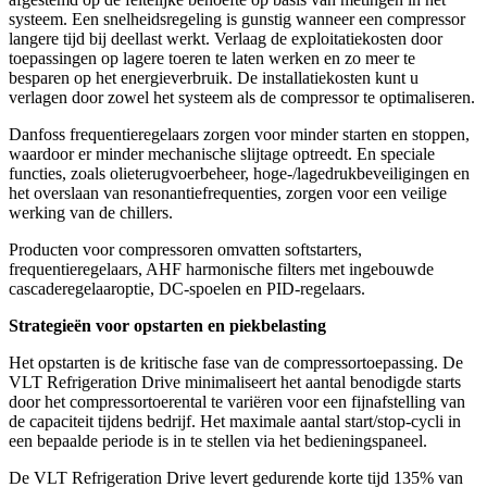
systeem. Een snelheidsregeling is gunstig wanneer een compressor
langere tijd bij deellast werkt. Verlaag de exploitatiekosten door
toepassingen op lagere toeren te laten werken en zo meer te
besparen op het energieverbruik. De installatiekosten kunt u
verlagen door zowel het systeem als de compressor te optimaliseren.
Danfoss frequentieregelaars zorgen voor minder starten en stoppen,
waardoor er minder mechanische slijtage optreedt. En speciale
functies, zoals olieterugvoerbeheer, hoge-/lagedrukbeveiligingen en
het overslaan van resonantiefrequenties, zorgen voor een veilige
werking van de chillers.
Producten voor compressoren omvatten softstarters,
frequentieregelaars, AHF harmonische filters met ingebouwde
cascaderegelaaroptie, DC-spoelen en PID-regelaars.
Strategieën voor opstarten en piekbelasting
Het opstarten is de kritische fase van de compressortoepassing. De
VLT Refrigeration Drive minimaliseert het aantal benodigde starts
door het compressortoerental te variëren voor een fijnafstelling van
de capaciteit tijdens bedrijf. Het maximale aantal start/stop-cycli in
een bepaalde periode is in te stellen via het bedieningspaneel.
De VLT Refrigeration Drive levert gedurende korte tijd 135% van