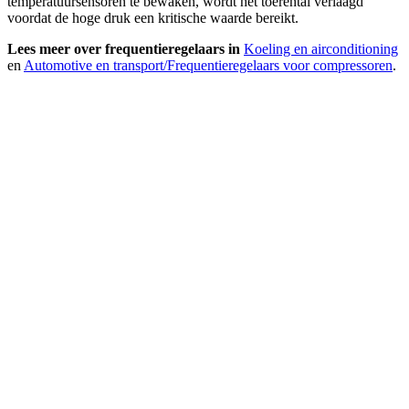
temperatuursensoren te bewaken, wordt het toerental verlaagd
voordat de hoge druk een kritische waarde bereikt.
Lees meer over frequentieregelaars in
Koeling en airconditioning
en
Automotive en transport/Frequentieregelaars voor compressoren
.