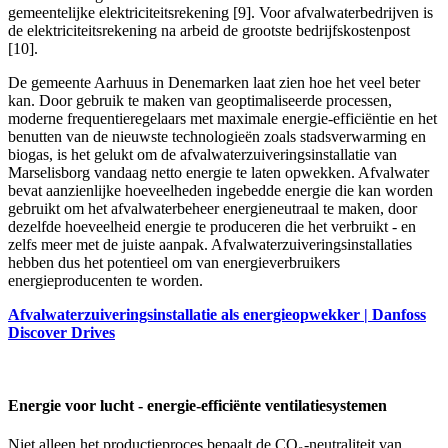
gemeentelijke elektriciteitsrekening [9]. Voor afvalwaterbedrijven is
de elektriciteitsrekening na arbeid de grootste bedrijfskostenpost
[10].
De gemeente Aarhuus in Denemarken laat zien hoe het veel beter
kan. Door gebruik te maken van geoptimaliseerde processen,
moderne frequentieregelaars met maximale energie-efficiëntie en het
benutten van de nieuwste technologieën zoals stadsverwarming en
biogas, is het gelukt om de afvalwaterzuiveringsinstallatie van
Marselisborg vandaag netto energie te laten opwekken. Afvalwater
bevat aanzienlijke hoeveelheden ingebedde energie die kan worden
gebruikt om het afvalwaterbeheer energieneutraal te maken, door
dezelfde hoeveelheid energie te produceren die het verbruikt - en
zelfs meer met de juiste aanpak. Afvalwaterzuiveringsinstallaties
hebben dus het potentieel om van energieverbruikers
energieproducenten te worden.
Afvalwaterzuiveringsinstallatie als energieopwekker | Danfoss
Discover Drives
Energie voor lucht - energie-efficiënte ventilatiesystemen
Niet alleen het productieproces bepaalt de CO₂-neutraliteit van