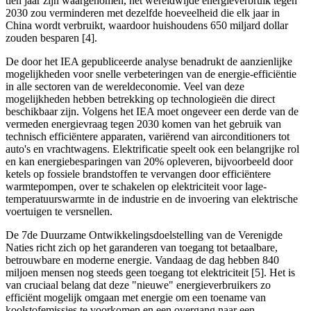
tien jaar zijn waargenomen, het wereldwijde energieverbruik tegen
2030 zou verminderen met dezelfde hoeveelheid die elk jaar in
China wordt verbruikt, waardoor huishoudens 650 miljard dollar
zouden besparen [4].
De door het IEA gepubliceerde analyse benadrukt de aanzienlijke
mogelijkheden voor snelle verbeteringen van de energie-efficiëntie
in alle sectoren van de wereldeconomie. Veel van deze
mogelijkheden hebben betrekking op technologieën die direct
beschikbaar zijn. Volgens het IEA moet ongeveer een derde van de
vermeden energievraag tegen 2030 komen van het gebruik van
technisch efficiëntere apparaten, variërend van airconditioners tot
auto's en vrachtwagens. Elektrificatie speelt ook een belangrijke rol
en kan energiebesparingen van 20% opleveren, bijvoorbeeld door
ketels op fossiele brandstoffen te vervangen door efficiëntere
warmtepompen, over te schakelen op elektriciteit voor lage-
temperatuurswarmte in de industrie en de invoering van elektrische
voertuigen te versnellen.
De 7de Duurzame Ontwikkelingsdoelstelling van de Verenigde
Naties richt zich op het garanderen van toegang tot betaalbare,
betrouwbare en moderne energie. Vandaag de dag hebben 840
miljoen mensen nog steeds geen toegang tot elektriciteit [5]. Het is
van cruciaal belang dat deze "nieuwe" energieverbruikers zo
efficiënt mogelijk omgaan met energie om een toename van
koolstofemissies te voorkomen en een overgang naar een