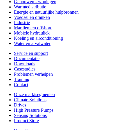
Gebouwen - woningen
Warmtedistributie
Energie en natuurlijke hulpbronnen
Voedsel en dranken
Industrie
Maritiem en offshore
Mobiele hydrauliek
Koeling en airconditioning
Water en afvalwater
Service en support
Documentatie
Downloads
Casestudies
Problemen verhelpen
Training
Contact
Onze marktsegmenten
Climate Solutions
Drives
High Pressure Pumps
Sensing Solutions
Product Store