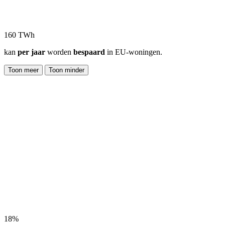
160 TWh
kan
per jaar
worden
bespaard
in EU-woningen.
Toon meer
Toon minder
18%