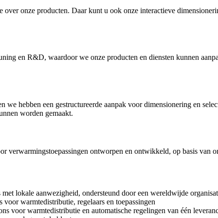
 over onze producten. Daar kunt u ook onze interactieve dimensionerings
teuning en R&D, waardoor we onze producten en diensten kunnen aanp
ng en we hebben een gestructureerde aanpak voor dimensionering en sele
 kunnen worden gemaakt.
 voor verwarmingstoepassingen ontworpen en ontwikkeld, op basis van on
ns met lokale aanwezigheid, ondersteund door een wereldwijde organisat
 voor warmtedistributie, regelaars en toepassingen
ns voor warmtedistributie en automatische regelingen van één leveranc