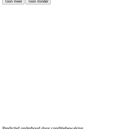
Toon meer
Toon minder
Predictief onderhoud door conditiebewaking