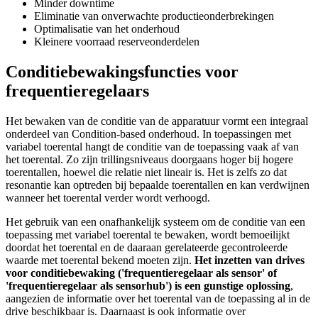
Minder downtime
Eliminatie van onverwachte productieonderbrekingen
Optimalisatie van het onderhoud
Kleinere voorraad reserveonderdelen
Conditiebewakingsfuncties voor
frequentieregelaars
Het bewaken van de conditie van de apparatuur vormt een integraal
onderdeel van Condition-based onderhoud. In toepassingen met
variabel toerental hangt de conditie van de toepassing vaak af van
het toerental. Zo zijn trillingsniveaus doorgaans hoger bij hogere
toerentallen, hoewel die relatie niet lineair is. Het is zelfs zo dat
resonantie kan optreden bij bepaalde toerentallen en kan verdwijnen
wanneer het toerental verder wordt verhoogd.
Het gebruik van een onafhankelijk systeem om de conditie van een
toepassing met variabel toerental te bewaken, wordt bemoeilijkt
doordat het toerental en de daaraan gerelateerde gecontroleerde
waarde met toerental bekend moeten zijn.
Het inzetten van drives
voor conditiebewaking ('frequentieregelaar als sensor' of
'frequentieregelaar als sensorhub') is een gunstige oplossing
,
aangezien de informatie over het toerental van de toepassing al in de
drive beschikbaar is. Daarnaast is ook informatie over