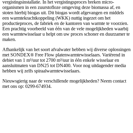
vergistingsinstallatie. In het vergistingsproces breken micro-
organismen in een zuurstofloze omgeving deze biomassa af, en
stoten hierbij biogas uit. Dit biogas wordt afgevangen en middels
een warmtekrachtkoppeling (WKK) nuttig ingezet om het
productieproces, de fabriek en de kantoren van warmte te voorzien.
Een prachtig voorbeeld van één van de vele mogelijkheden waarbij
een warmtewisselaar u helpt om uw proces schoner en duurzamer te
maken.
Afhankelijk van het soort afvalwater hebben wij diverse oplossingen
met SONDEX® Free Flow platenwarmtewisselaars. Variërend in
debiet van 1 m³/uur tot 2700 m³/uur in één enkele wisselaar en
aansluitmaten van DN25 tot DN400. Voor nog uitdagender media
hebben wij zelfs spiraalwarmtewisselaars.
Nieuwsgierig naar de verschillende mogelijkheden? Neem contact
met ons op: 0299-674934.