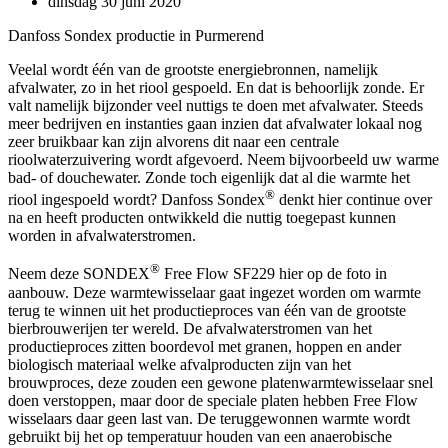
dinsdag 30 juni 2020
Danfoss Sondex productie in Purmerend
Veelal wordt één van de grootste energiebronnen, namelijk
afvalwater, zo in het riool gespoeld. En dat is behoorlijk zonde. Er
valt namelijk bijzonder veel nuttigs te doen met afvalwater. Steeds
meer bedrijven en instanties gaan inzien dat afvalwater lokaal nog
zeer bruikbaar kan zijn alvorens dit naar een centrale
rioolwaterzuivering wordt afgevoerd. Neem bijvoorbeeld uw warme
bad- of douchewater. Zonde toch eigenlijk dat al die warmte het
®
riool ingespoeld wordt? Danfoss Sondex
denkt hier continue over
na en heeft producten ontwikkeld die nuttig toegepast kunnen
worden in afvalwaterstromen.
®
Neem deze SONDEX
Free Flow SF229 hier op de foto in
aanbouw. Deze warmtewisselaar gaat ingezet worden om warmte
terug te winnen uit het productieproces van één van de grootste
bierbrouwerijen ter wereld. De afvalwaterstromen van het
productieproces zitten boordevol met granen, hoppen en ander
biologisch materiaal welke afvalproducten zijn van het
brouwproces, deze zouden een gewone platenwarmtewisselaar snel
doen verstoppen, maar door de speciale platen hebben Free Flow
wisselaars daar geen last van. De teruggewonnen warmte wordt
gebruikt bij het op temperatuur houden van een anaerobische