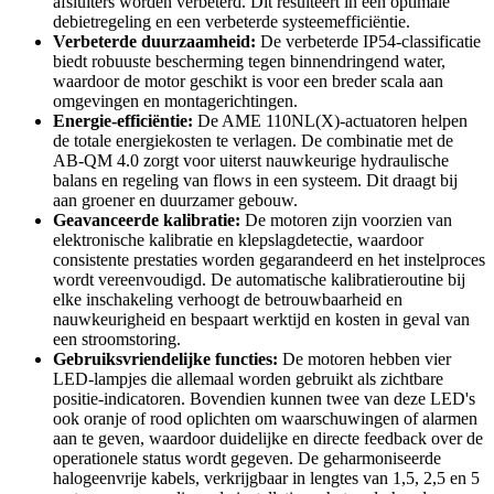
afsluiters worden verbeterd. Dit resulteert in een optimale
debietregeling en een verbeterde systeemefficiëntie.
Verbeterde duurzaamheid:
De verbeterde IP54-classificatie
biedt robuuste bescherming tegen binnendringend water,
waardoor de motor geschikt is voor een breder scala aan
omgevingen en montagerichtingen.
Energie-efficiëntie:
De AME 110NL(X)-actuatoren helpen
de totale energiekosten te verlagen. De combinatie met de
AB-QM 4.0 zorgt voor uiterst nauwkeurige hydraulische
balans en regeling van flows in een systeem. Dit draagt bij
aan groener en duurzamer gebouw.
Geavanceerde kalibratie:
De motoren zijn voorzien van
elektronische kalibratie en klepslagdetectie, waardoor
consistente prestaties worden gegarandeerd en het instelproces
wordt vereenvoudigd. De automatische kalibratieroutine bij
elke inschakeling verhoogt de betrouwbaarheid en
nauwkeurigheid en bespaart werktijd en kosten in geval van
een stroomstoring.
Gebruiksvriendelijke functies:
De motoren hebben vier
LED-lampjes die allemaal worden gebruikt als zichtbare
positie-indicatoren. Bovendien kunnen twee van deze LED's
ook oranje of rood oplichten om waarschuwingen of alarmen
aan te geven, waardoor duidelijke en directe feedback over de
operationele status wordt gegeven. De geharmoniseerde
halogeenvrije kabels, verkrijgbaar in lengtes van 1,5, 2,5 en 5