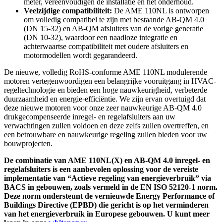
meter, vereenvoudigen de installatie en het onderhoud.
Veelzijdige compatibiliteit:
De AME 110NL is ontworpen
om volledig compatibel te zijn met bestaande AB-QM 4.0
(DN 15-32) en AB-QM afsluiters van de vorige generatie
(DN 10-32), waardoor een naadloze integratie en
achterwaartse compatibiliteit met oudere afsluiters en
motormodellen wordt gegarandeerd.
De nieuwe, volledig RoHS-conforme AME 110NL modulerende
motoren vertegenwoordigen een belangrijke vooruitgang in HVAC-
regeltechnologie en bieden een hoge nauwkeurigheid, verbeterde
duurzaamheid en energie-efficiëntie. We zijn ervan overtuigd dat
deze nieuwe motoren voor onze zeer nauwkeurige AB-QM 4.0
drukgecompenseerde inregel- en regelafsluiters aan uw
verwachtingen zullen voldoen en deze zelfs zullen overtreffen, en
een betrouwbare en nauwkeurige regeling zullen bieden voor uw
bouwprojecten.
De combinatie van AME 110NL(X) en AB-QM 4.0 inregel- en
regelafsluiters is een aanbevolen oplossing voor de vereiste
implementatie van “Actieve regeling van energieverbruik” via
BACS in gebouwen, zoals vermeld in de EN ISO 52120-1 norm.
Deze norm ondersteunt de vernieuwde Energy Performance of
Buildings Directive (EPBD) die gericht is op het verminderen
van het energieverbruik in Europese gebouwen. U kunt meer