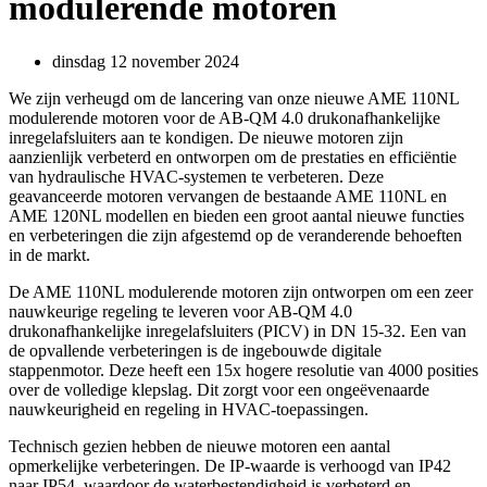
modulerende motoren
dinsdag 12 november 2024
We zijn verheugd om de lancering van onze nieuwe AME 110NL
modulerende motoren voor de AB-QM 4.0 drukonafhankelijke
inregelafsluiters aan te kondigen. De nieuwe motoren zijn
aanzienlijk verbeterd en ontworpen om de prestaties en efficiëntie
van hydraulische HVAC-systemen te verbeteren. Deze
geavanceerde motoren vervangen de bestaande AME 110NL en
AME 120NL modellen en bieden een groot aantal nieuwe functies
en verbeteringen die zijn afgestemd op de veranderende behoeften
in de markt.
De AME 110NL modulerende motoren zijn ontworpen om een zeer
nauwkeurige regeling te leveren voor AB-QM 4.0
drukonafhankelijke inregelafsluiters (PICV) in DN 15-32. Een van
de opvallende verbeteringen is de ingebouwde digitale
stappenmotor. Deze heeft een 15x hogere resolutie van 4000 posities
over de volledige klepslag. Dit zorgt voor een ongeëvenaarde
nauwkeurigheid en regeling in HVAC-toepassingen.
Technisch gezien hebben de nieuwe motoren een aantal
opmerkelijke verbeteringen. De IP-waarde is verhoogd van IP42
naar IP54, waardoor de waterbestendigheid is verbeterd en