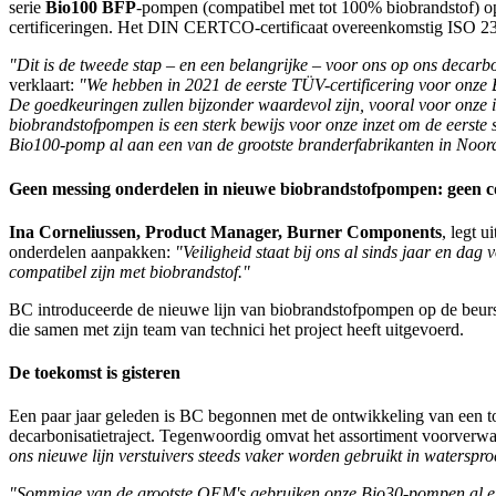
serie
Bio100 BFP
-pompen (compatibel met tot 100% biobrandstof) op
certificeringen. Het DIN CERTCO-certificaat overeenkomstig ISO 23
"Dit is de tweede stap – en een belangrijke – voor ons op ons decar
verklaart:
"We hebben in 2021 de eerste TÜV-certificering voor onze
De goedkeuringen zullen bijzonder waardevol zijn, vooral voor onz
biobrandstofpompen is een sterk bewijs voor onze inzet om de eerste s
Bio100-pomp al aan een van de grootste branderfabrikanten in Noord
Geen messing onderdelen in nieuwe biobrandstofpompen: geen c
Ina Corneliussen, Product Manager, Burner Components
, legt 
onderdelen aanpakken:
"Veiligheid staat bij ons al sinds jaar en 
compatibel zijn met biobrandstof."
BC introduceerde de nieuwe lijn van biobrandstofpompen op de beurs
die samen met zijn team van technici het project heeft uitgevoerd.
De toekomst is gisteren
Een paar jaar geleden is BC begonnen met de ontwikkeling van een to
decarbonisatietraject. Tegenwoordig omvat het assortiment voorverwa
ons nieuwe lijn verstuivers steeds vaker worden gebruikt in waterspro
"Sommige van de grootste OEM's gebruiken onze Bio30-pompen al en 