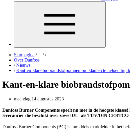
Startpagina
/
...
/
/
Over Danfoss
/
Nieuws
/
Kant-en-klare biobrandstofpompen om klanten te helpen bij d
Kant-en-klare biobrandstofpomp
maandag 14 augustus 2023
Danfoss Burner Components speelt nu mee in de hoogste klasse! BC
leverancier die beschikt over
zowel
UL- als TÜV/DIN CERTCO-g
Danfoss Burner Components (BC) is inmiddels marktleider in het bela