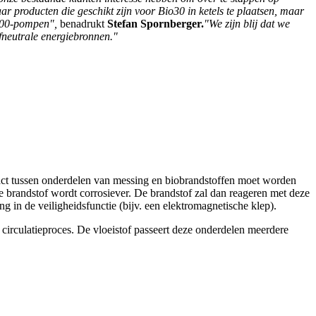
r producten die geschikt zijn voor Bio30 in ketels te plaatsen, maar
100-pompen",
benadrukt
Stefan Spornberger.
"We zijn blij dat we
ofneutrale energiebronnen."
act tussen onderdelen van messing en biobrandstoffen moet worden
e brandstof wordt corrosiever. De brandstof zal dan reageren met deze
 in de veiligheidsfunctie (bijv. een elektromagnetische klep).
irculatieproces. De vloeistof passeert deze onderdelen meerdere