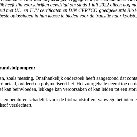
heeft zijn voorschriften gewijzigd om sinds 1 juli 2022 alleen nog maa
orbereid met UL- en TÜV-certificaten en DIN CERTCO-goedgekeurde Bio
este oplossingen in hun klasse te bieden voor de transitie naar koolst
 brandstofpompen:
en, zoals messing. Onafhankelijk onderzoek heeft aangetoond dat cont
ometaal, oxideert en polymeriseert het. Het zuurgehalte neemt toe en d
 kan beïnvloeden, lekkage kan veroorzaken of kan leiden tot een storing
emperaturen schadelijk voor de biobrandstoffen, vanwege het interne c
stof verslechtert.