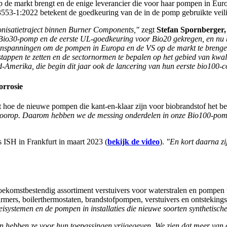
 de markt brengt en de enige leverancier die voor haar pompen in Eu
553-1:2022 betekent de goedkeuring van de in de pomp gebruikte veil
bonisatietraject binnen Burner Components,"
zegt
Stefan Spornberger
 Bio30-pomp en de eerste UL-goedkeuring voor Bio20 gekregen, en nu 
e inspanningen om de pompen in Europa en de VS op de markt te brenge
tappen te zetten en de sectornormen te bepalen op het gebied van kwalit
-Amerika, die begin dit jaar ook de lancering van hun eerste bio100
orrosie
uit hoe de nieuwe pompen die kant-en-klaar zijn voor biobrandstof het 
dag voorop. Daarom hebben we de messing onderdelen in onze Bio100-po
 ISH in Frankfurt in maart 2023 (
bekijk de video
).
"En kort daarna zi
ekomstbestendig assortiment verstuivers voor waterstralen en pompen v
rmers, boilerthermostaten, brandstofpompen, verstuivers en ontstekin
eisystemen en de pompen in installaties die nieuwe soorten synthetisch
hebben ze voor hun toepassingen vrijgegeven. We zien dat meer van o