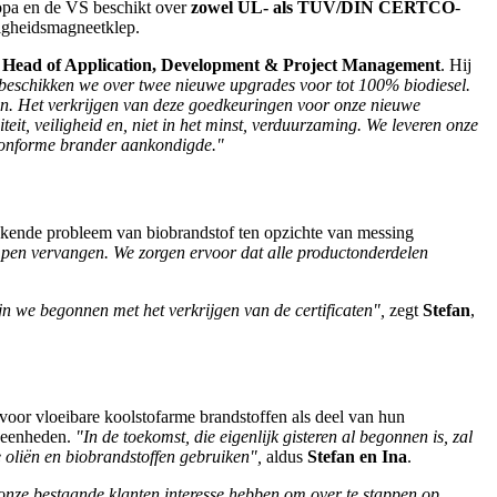
ropa en de VS beschikt over
zowel
UL- als TÜV/DIN CERTCO
-
igheidsmagneetklep.
, Head of Application, Development & Project Management
. Hij
beschikken we over twee nieuwe upgrades voor tot 100% biodiesel.
n. Het verkrijgen van deze goedkeuringen voor onze nieuwe
eit, veiligheid en, niet in het minst, verduurzaming. We leveren onze
-conforme brander aankondigde."
bekende probleem van biobrandstof ten opzichte van messing
mpen vervangen. We zorgen ervoor dat alle productonderdelen
jn we begonnen met het verkrijgen van de certificaten",
zegt
Stefan
,
oor vloeibare koolstofarme brandstoffen als deel van hun
gseenheden.
"In de toekomst, die eigenlijk gisteren al begonnen is, zal
e oliën en biobrandstoffen gebruiken",
aldus
Stefan en Ina
.
nze bestaande klanten interesse hebben om over te stappen op