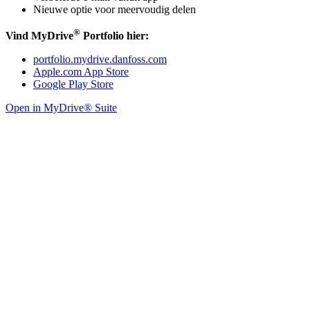
Nieuwe optie voor meervoudig delen
®
Vind MyDrive
Portfolio hier:
portfolio.mydrive.danfoss.com
Apple.com App Store
Google Play Store
Open in MyDrive® Suite