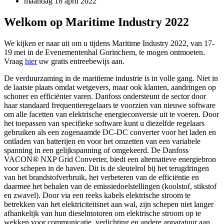
maandag 18 april 2022
Welkom op Maritime Industry 2022
We kijken er naar uit om u tijdens Maritime Industry 2022, van 17-
19 mei in de Evenementenhal Gorinchem, te mogen ontmoeten.
Vraag
hier
uw gratis entreebewijs aan.
De verduurzaming in de maritieme industrie is in volle gang. Niet in
de laatste plaats omdat wetgevers, maar ook klanten, aandringen op
schoner en efficiënter varen. Danfoss ondersteunt de sector door
haar standaard frequentieregelaars te voorzien van nieuwe software
om alle facetten van elektrische energieconversie uit te voeren. Door
het toepassen van specifieke software kunt u diezelfde regelaars
gebruiken als een zogenaamde DC-DC converter voor het laden en
ontladen van batterijen en voor het omzetten van een variabele
spanning in een gelijkspanning of omgekeerd. De Danfoss
VACON® NXP Grid Converter, biedt een alternatieve energiebron
voor schepen in de haven. Dit is de sleutelrol bij het terugdringen
van het brandstofverbruik, het verbeteren van de efficiëntie en
daarmee het behalen van de emissiedoelstellingen (koolstof, stikstof
en zwavel). Door via een reeks kabels elektrische stroom te
betrekken van het elektriciteitsnet aan wal, zijn schepen niet langer
afhankelijk van hun dieselmotoren om elektrische stroom op te
wekken voor communicatie, verlichting en andere apparatuur aan