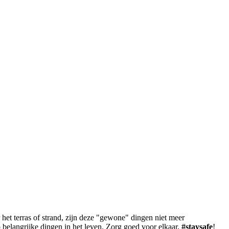
et terras of strand, zijn deze "gewone" dingen niet meer
o belangrijke dingen in het leven. Zorg goed voor elkaar,
#staysafe
!