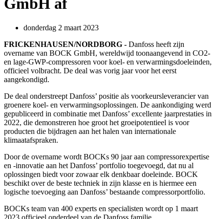
GmbH af
donderdag 2 maart 2023
FRICKENHAUSEN/NORDBORG -
Danfoss heeft zijn
overname van BOCK GmbH, wereldwijd toonaangevend in CO2-
en lage-GWP-compressoren voor koel- en verwarmingsdoeleinden,
officieel volbracht. De deal was vorig jaar voor het eerst
aangekondigd.
De deal onderstreept Danfoss’ positie als voorkeursleverancier van
groenere koel- en verwarmingsoplossingen. De aankondiging werd
gepubliceerd in combinatie met Danfoss’ excellente jaarprestaties in
2022, die demonstreren hoe groot het groeipotentieel is voor
producten die bijdragen aan het halen van internationale
klimaatafspraken.
Door de overname wordt BOCKs 90 jaar aan compressorexpertise
en -innovatie aan het Danfoss’ portfolio toegevoegd, dat nu al
oplossingen biedt voor zowaar elk denkbaar doeleinde. BOCK
beschikt over de beste techniek in zijn klasse en is hiermee een
logische toevoeging aan Danfoss’ bestaande compressorportfolio.
BOCKs team van 400 experts en specialisten wordt op 1 maart
2023 officieel onderdeel van de Danfoss familie.