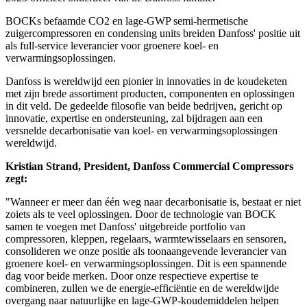
BOCKs befaamde CO2 en lage-GWP semi-hermetische
zuigercompressoren en condensing units breiden Danfoss' positie uit
als full-service leverancier voor groenere koel- en
verwarmingsoplossingen.
Danfoss is wereldwijd een pionier in innovaties in de koudeketen
met zijn brede assortiment producten, componenten en oplossingen
in dit veld. De gedeelde filosofie van beide bedrijven, gericht op
innovatie, expertise en ondersteuning, zal bijdragen aan een
versnelde decarbonisatie van koel- en verwarmingsoplossingen
wereldwijd.
Kristian Strand, President, Danfoss Commercial Compressors
zegt:
"Wanneer er meer dan één weg naar decarbonisatie is, bestaat er niet
zoiets als te veel oplossingen. Door de technologie van BOCK
samen te voegen met Danfoss' uitgebreide portfolio van
compressoren, kleppen, regelaars, warmtewisselaars en sensoren,
consolideren we onze positie als toonaangevende leverancier van
groenere koel- en verwarmingsoplossingen. Dit is een spannende
dag voor beide merken. Door onze respectieve expertise te
combineren, zullen we de energie-efficiëntie en de wereldwijde
overgang naar natuurlijke en lage-GWP-koudemiddelen helpen