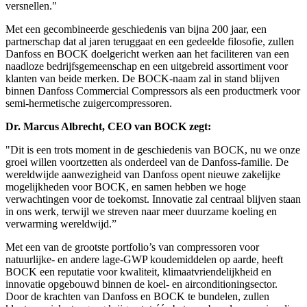
versnellen."
Met een gecombineerde geschiedenis van bijna 200 jaar, een
partnerschap dat al jaren teruggaat en een gedeelde filosofie, zullen
Danfoss en BOCK doelgericht werken aan het faciliteren van een
naadloze bedrijfsgemeenschap en een uitgebreid assortiment voor
klanten van beide merken. De BOCK-naam zal in stand blijven
binnen Danfoss Commercial Compressors als een productmerk voor
semi-hermetische zuigercompressoren.
Dr. Marcus Albrecht, CEO van BOCK zegt:
"Dit is een trots moment in de geschiedenis van BOCK, nu we onze
groei willen voortzetten als onderdeel van de Danfoss-familie. De
wereldwijde aanwezigheid van Danfoss opent nieuwe zakelijke
mogelijkheden voor BOCK, en samen hebben we hoge
verwachtingen voor de toekomst. Innovatie zal centraal blijven staan
in ons werk, terwijl we streven naar meer duurzame koeling en
verwarming wereldwijd.”
Met een van de grootste portfolio’s van compressoren voor
natuurlijke- en andere lage-GWP koudemiddelen op aarde, heeft
BOCK een reputatie voor kwaliteit, klimaatvriendelijkheid en
innovatie opgebouwd binnen de koel- en airconditioningsector.
Door de krachten van Danfoss en BOCK te bundelen, zullen