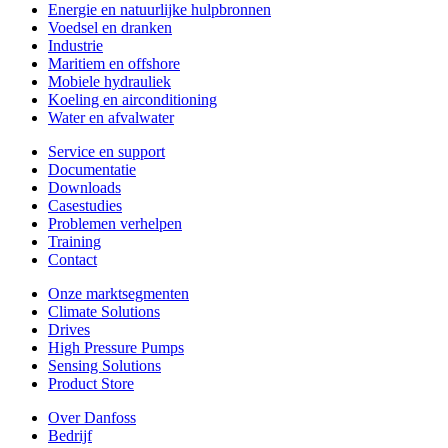
Energie en natuurlijke hulpbronnen
Voedsel en dranken
Industrie
Maritiem en offshore
Mobiele hydrauliek
Koeling en airconditioning
Water en afvalwater
Service en support
Documentatie
Downloads
Casestudies
Problemen verhelpen
Training
Contact
Onze marktsegmenten
Climate Solutions
Drives
High Pressure Pumps
Sensing Solutions
Product Store
Over Danfoss
Bedrijf