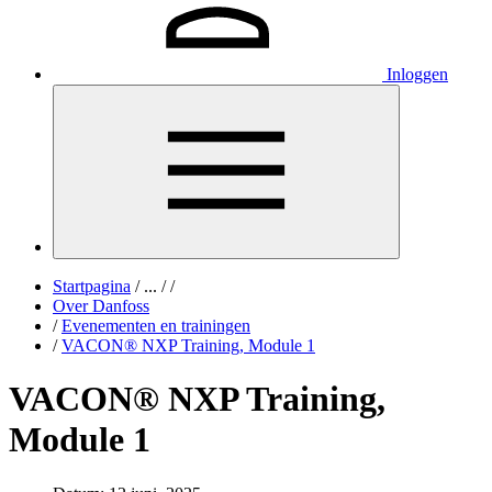
Inloggen
Startpagina
/
...
/
/
Over Danfoss
/
Evenementen en trainingen
/
VACON® NXP Training, Module 1
VACON® NXP Training,
Module 1