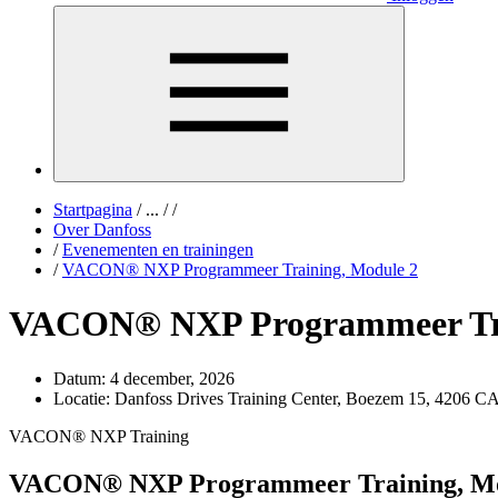
Startpagina
/
...
/
/
Over Danfoss
/
Evenementen en trainingen
/
VACON® NXP Programmeer Training, Module 2
VACON® NXP Programmeer Tra
Datum:
4 december, 2026
Locatie:
Danfoss Drives Training Center, Boezem 15, 4206 C
VACON® NXP Training
VACON® NXP Programmeer Training, Mo