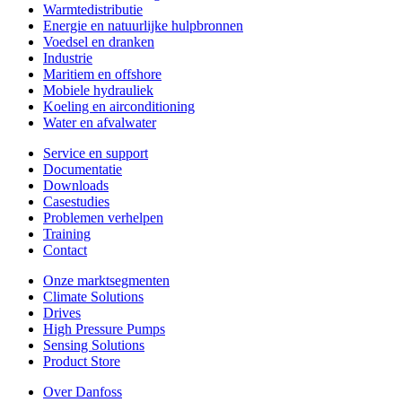
Warmtedistributie
Energie en natuurlijke hulpbronnen
Voedsel en dranken
Industrie
Maritiem en offshore
Mobiele hydrauliek
Koeling en airconditioning
Water en afvalwater
Service en support
Documentatie
Downloads
Casestudies
Problemen verhelpen
Training
Contact
Onze marktsegmenten
Climate Solutions
Drives
High Pressure Pumps
Sensing Solutions
Product Store
Over Danfoss