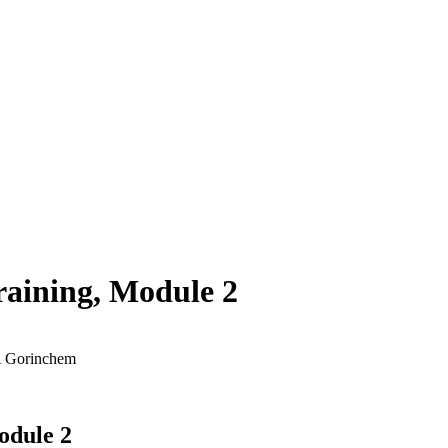
ining, Module 2
A Gorinchem
dule 2