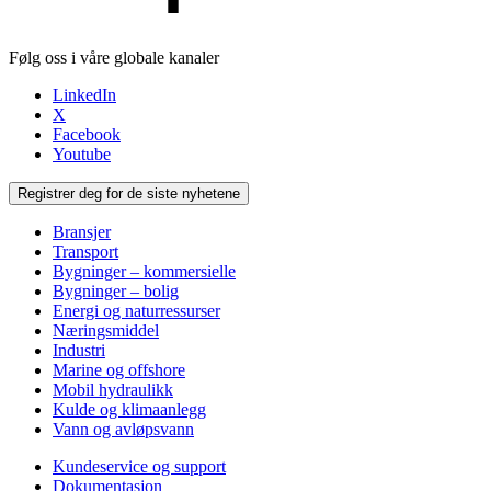
Følg oss i våre globale kanaler
LinkedIn
X
Facebook
Youtube
Registrer deg for de siste nyhetene
Bransjer
Transport
Bygninger – kommersielle
Bygninger – bolig
Energi og naturressurser
Næringsmiddel
Industri
Marine og offshore
Mobil hydraulikk
Kulde og klimaanlegg
Vann og avløpsvann
Kundeservice og support
Dokumentasjon