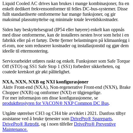
Liquid Cooled AC drives kan brukes i mange kombinasjoner, fra en
enkelt dedikert frekvensomformer til felles DC-bus-systemer. Disse
fullt standardiserte omformerne har mange funksjoner, og gir
maksimal plassutnyttelse og minimale totale levetidskostnader.
Siden høy beskyttelsesgrad (IP54 eller høyere) enkelt kan oppnås
med disse omformerne, kan de installeres nesten hvor som helst i en
fabrikk eller på et fartøy. Dette fjerner belastningen på klimaanlegg i
el-rom, noe som reduserer kostnader og installasjonstid og gjør dem
ideelle til ettermontering.
Servicearbeidet utføres raskt og enkelt. Funksjoner som Safe Torque
Off (STO) og SS1 Safe Stop 1 (SS1) forbedrer sikkerheten, og
coatede kretskort gir økt pålitelighet.
NXA, NXN, NXB og NXI konfigurasjoner
Aktiv Front-end (NXA), Non-regenerative Front-end (NXN), Brake
Chopper (NXB) og omformer (NXI) er tilgjengelige.
For mer informasjon om disse konfigurasjonene, se
produktbrosjyren for VACON® NXP Common DC Bus
.
Utgåtte størrelser CH3 og CH4 ble avviklet i 2021. Danfoss tilbyr
assistanse ved å bruke tjenester som
DrivePro® Spareparts
,
DrivePro® Retrofit
, og i noen tilfeller
DrivePro® Preventive
Maintenance.