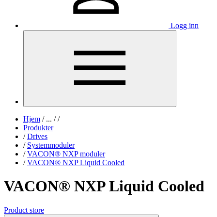
Logg inn
Hjem
/
...
/
/
Produkter
/
Drives
/
Systemmoduler
/
VACON® NXP moduler
/
VACON® NXP Liquid Cooled
VACON® NXP Liquid Cooled
Product store