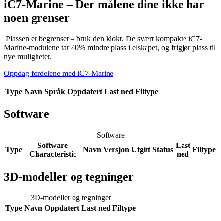
iC7-Marine – Der målene dine ikke har
noen grenser
Plassen er begrenset – bruk den klokt. De svært kompakte iC7-
Marine-modulene tar 40% mindre plass i elskapet, og frigjør plass til
nye muligheter.
Oppdag fordelene med iC7-Marine
Type
Navn
Språk
Oppdatert
Last ned
Filtype
Software
Software
Software
Last
Type
Navn
Versjon
Utgitt
Status
Filtype
Characteristic
ned
3D-modeller og tegninger
3D-modeller og tegninger
Type
Navn
Oppdatert
Last ned
Filtype