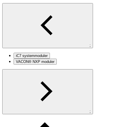
;
iC7 systemmoduler
VACON® NXP moduler
;