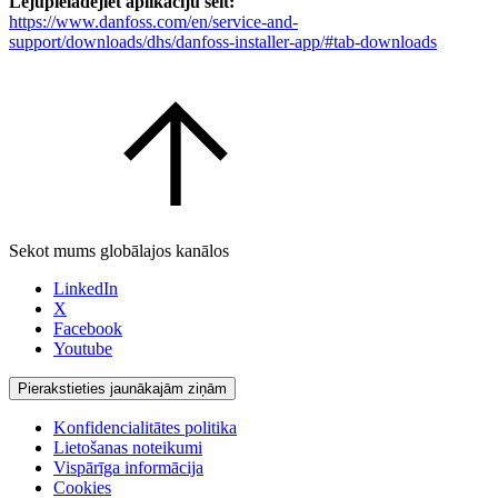
Lejupielādējiet aplikāciju šeit:
https://www.danfoss.com/en/service-and-
support/downloads/dhs/danfoss-installer-app/#tab-downloads
Sekot mums globālajos kanālos
LinkedIn
X
Facebook
Youtube
Pierakstieties jaunākajām ziņām
Konfidencialitātes politika
Lietošanas noteikumi
Vispārīga informācija
Cookies