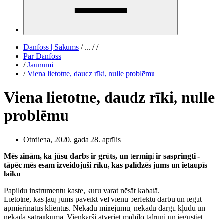
Danfoss | Sākums
/
...
/
/
Par Danfoss
/
Jaunumi
/
Viena lietotne, daudz rīki, nulle problēmu
Viena lietotne, daudz rīki, nulle
problēmu
Otrdiena, 2020. gada 28. aprīlis
Mēs zinām, ka jūsu darbs ir grūts, un termiņi ir saspringti -
tāpēc mēs esam izveidojuši rīku, kas palīdzēs jums un ietaupīs
laiku
Papildu instrumentu kaste, kuru varat nēsāt kabatā.
Lietotne, kas ļauj jums paveikt vēl vienu perfektu darbu un iegūt
apmierinātus klientus. Nekādu minējumu, nekādu dārgu kļūdu un
nekāda satraukuma. Vienkārši atveriet mobilo tālruni un iegūstiet