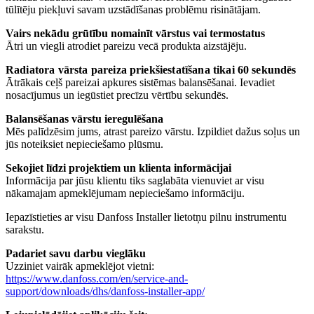
tūlītēju piekļuvi savam uzstādīšanas problēmu risinātājam.
Vairs nekādu grūtību nomainīt vārstus vai termostatus
Ātri un viegli atrodiet pareizu vecā produkta aizstājēju.
Radiatora
vārsta pareiza priekšiestatīšan
a tikai 60 sekundēs
Ātrākais ceļš pareizai apkures sistēmas balansēšanai. Ievadiet
nosacījumus un iegūstiet precīzu vērtību sekundēs.
Balansēšanas vārstu ieregulēšana
Mēs palīdzēsim jums, atrast pareizo vārstu. Izpildiet dažus soļus un
jūs noteiksiet nepieciešamo plūsmu.
Sekojiet līdzi projektiem un klienta informācijai
Informācija par jūsu klientu tiks saglabāta vienuviet ar visu
nākamajam apmeklējumam nepieciešamo informāciju.
Iepazīstieties ar visu Danfoss Installer lietotņu pilnu instrumentu
sarakstu.
Padariet savu darbu vieglāku
Uzziniet vairāk apmeklējot vietni:
https://www.danfoss.com/en/service-and-
support/downloads/dhs/danfoss-installer-app/