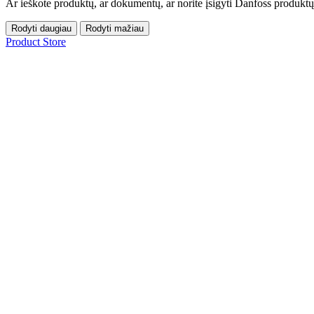
Ar ieškote produktų, ar dokumentų, ar norite įsigyti Danfoss produktų
Rodyti daugiau
Rodyti mažiau
Product Store