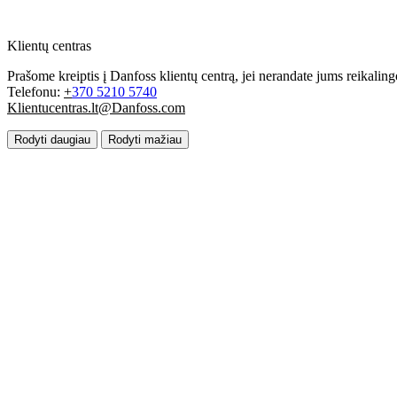
Klientų centras
Prašome kreiptis į Danfoss klientų centrą, jei nerandate jums reikali
Telefonu:
+
370 5210 5740
Klientucentras.lt@Danfoss.com
Rodyti daugiau
Rodyti mažiau