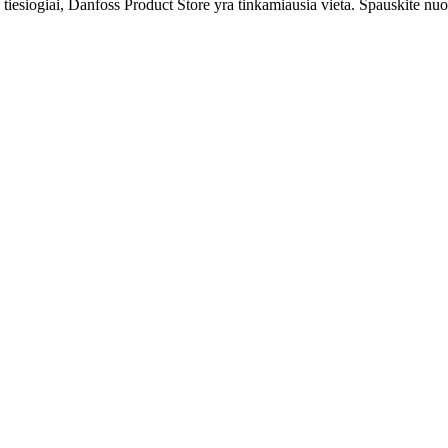
 tiesiogiai, Danfoss Product Store yra tinkamiausia vieta. Spauskite nu