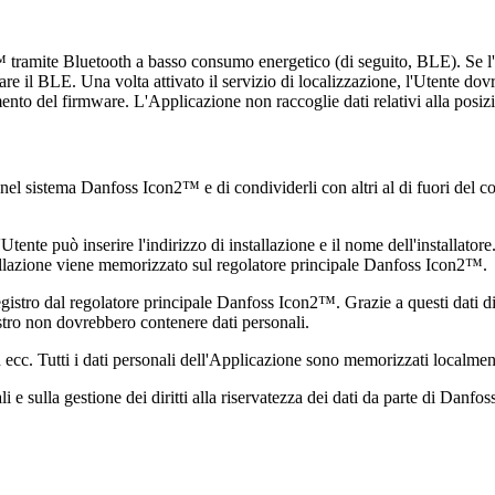
tramite Bluetooth a basso consumo energetico (di seguito, BLE). Se l'
izzare il BLE. Una volta attivato il servizio di localizzazione, l'Utente
nto del firmware. L'Applicazione non raccoglie dati relativi alla posiz
li nel sistema Danfoss Icon2™ e di condividerli con altri al di fuori del 
tente può inserire l'indirizzo di installazione e il nome dell'installatore.
nstallazione viene memorizzato sul regolatore principale Danfoss Icon2™.
egistro dal regolatore principale Danfoss Icon2™. Grazie a questi dati d
istro non dovrebbero contenere dati personali.
ud ecc. Tutti i dati personali dell'Applicazione sono memorizzati localm
 e sulla gestione dei diritti alla riservatezza dei dati da parte di Danfoss