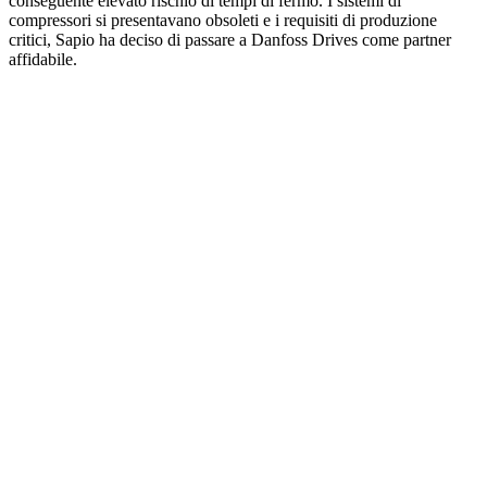
conseguente elevato rischio di tempi di fermo. I sistemi di
compressori si presentavano obsoleti e i requisiti di produzione
critici, Sapio ha deciso di passare a Danfoss Drives come partner
affidabile.