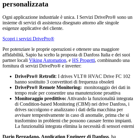
personalizzata
Ogni applicazione industriale è unica. I Servizi DrivePro® sono un
insieme di servizi di assistenza disegnato attorno alle singole
esigenze applicative del cliente.
Scopri i servizi DrivePro®
Per potenziare le proprie operazioni e ottenere una maggiore
affidabilità, Sapio ha scelto la proposta di Danfoss Italia e dei suoi
partner locali
Viking Automation
, e
HS Progetti
, combinando una
fornitura di servizi DrivePro® e inverter:
DrivePro® Retrofit
: I drives VLT® HVAC Drive FC 102
hanno sostituito 3 convertitori di frequenza obsoleti
DrivePro® Remote Monitoring:
monitoraggio dei dati in
tempo reale per consentire una manutenzione proattiva
Monitoraggio predittivo:
Attivando la funzionalità integrata
di Condition-based Monitoring (CBM) nei drive Danfoss, i
drives raccolgono e analizzano i dati della macchina per
avvisare tempestivamente in caso di anomalie, prima che si
trasformino in problemi che possono causare fermo impianti.
La funzionalità integrata elimina la necessità di sensori esterni
Dario Bergadano, Application Engineer di Danfoss
, ha