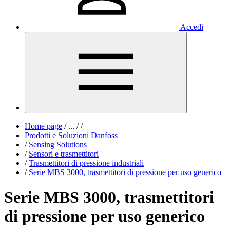
Accedi
Home page
/
...
/
/
Prodotti e Soluzioni Danfoss
/
Sensing Solutions
/
Sensori e trasmettitori
/
Trasmettitori di pressione industriali
/
Serie MBS 3000, trasmettitori di pressione per uso generico
Serie MBS 3000, trasmettitori
di pressione per uso generico