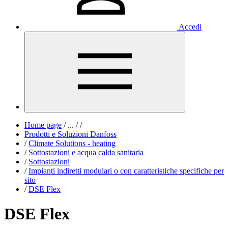
Accedi
Home page
/
...
/
/
Prodotti e Soluzioni Danfoss
/
Climate Solutions - heating
/
Sottostazioni e acqua calda sanitaria
/
Sottostazioni
/
Impianti indiretti modulari o con caratteristiche specifiche per
sito
/
DSE Flex
DSE Flex