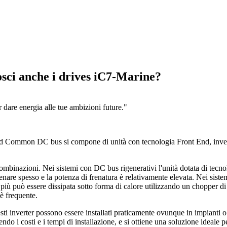
ci anche i drives iC7-Marine?
 dare energia alle tue ambizioni future."
on DC bus si compone di unità con tecnologia Front End, inverter e u
nazioni. Nei sistemi con DC bus rigenerativi l'unità dotata di tecnolog
renare spesso e la potenza di frenatura è relativamente elevata. Nei sistem
in più può essere dissipata sotto forma di calore utilizzando un chopper d
 è frequente.
i inverter possono essere installati praticamente ovunque in impianti o s
ndo i costi e i tempi di installazione, e si ottiene una soluzione ideale per