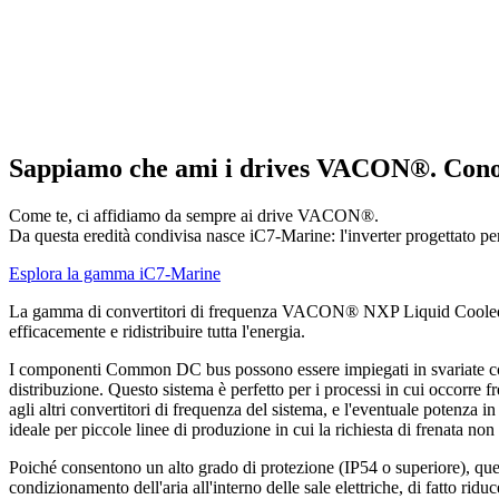
Sappiamo che ami i drives VACON®. Conos
Come te, ci affidiamo da sempre ai drive VACON®.
Da questa eredità condivisa nasce iC7-Marine: l'inverter progettato per
Esplora la gamma iC7-Marine
La gamma di convertitori di frequenza VACON® NXP Liquid Cooled Comm
efficacemente e ridistribuire tutta l'energia.
I componenti Common DC bus possono essere impiegati in svariate combi
distribuzione. Questo sistema è perfetto per i processi in cui occorre f
agli altri convertitori di frequenza del sistema, e l'eventuale potenza 
ideale per piccole linee di produzione in cui la richiesta di frenata non
Poiché consentono un alto grado di protezione (IP54 o superiore), quest
condizionamento dell'aria all'interno delle sale elettriche, di fatto riduce