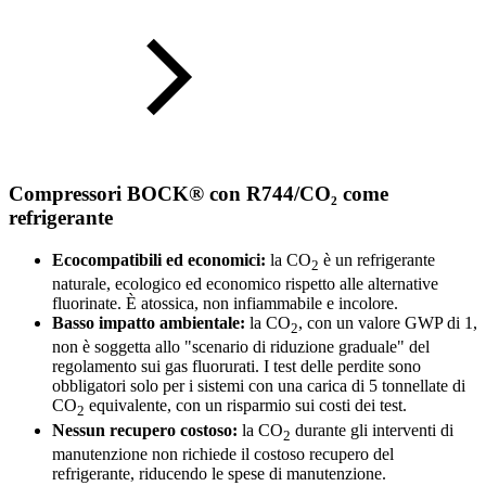
Compressori BOCK® con R744/CO₂ come
refrigerante
Ecocompatibili ed economici:
la CO
è un refrigerante
2
naturale, ecologico ed economico rispetto alle alternative
fluorinate. È atossica, non infiammabile e incolore.
Basso impatto ambientale:
la CO
, con un valore GWP di 1,
2
non è soggetta allo "scenario di riduzione graduale" del
regolamento sui gas fluorurati. I test delle perdite sono
obbligatori solo per i sistemi con una carica di 5 tonnellate di
CO
equivalente, con un risparmio sui costi dei test.
2
Nessun recupero costoso:
la CO
durante gli interventi di
2
manutenzione non richiede il costoso recupero del
refrigerante, riducendo le spese di manutenzione.