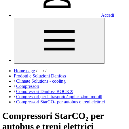
Accedi
Home page
/
...
/
/
Prodotti e Soluzioni Danfoss
/
Climate Solutions - cooling
/
Compressori
/
Compressori Danfoss BOCK®
/
Compressori per il trasporto/applicazioni mobili
/
Compressori StarCO₂ per autobus e treni elettrici
Compressori StarCO₂ per
autobus e treni elettrici