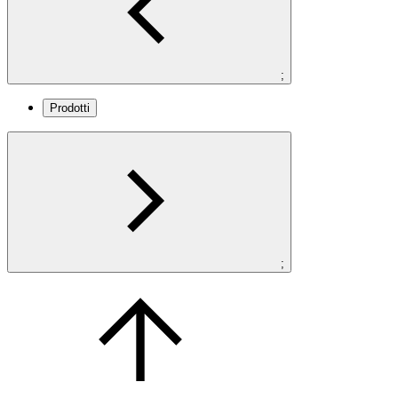
;
Prodotti
;