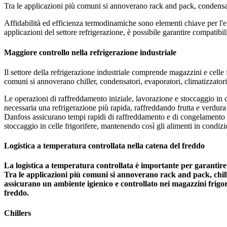
Tra le applicazioni più comuni si annoverano rack and pack, condensa
Affidabilità ed efficienza termodinamiche sono elementi chiave per l'ef
applicazioni del settore refrigerazione, è possibile garantire compatibilit
Maggiore controllo nella refrigerazione industriale
Il settore della refrigerazione industriale comprende magazzini e celle f
comuni si annoverano chiller, condensatori, evaporatori, climatizzator
Le operazioni di raffreddamento iniziale, lavorazione e stoccaggio in ce
necessaria una refrigerazione più rapida, raffreddando frutta e verdura
Danfoss assicurano tempi rapidi di raffreddamento e di congelamento la
stoccaggio in celle frigorifere, mantenendo così gli alimenti in condizio
Logistica a temperatura controllata nella catena del freddo
La logistica a temperatura controllata è importante per garantire 
Tra le applicazioni più comuni si annoverano rack and pack, chille
assicurano un ambiente igienico e controllato nei magazzini frigorif
freddo.
Chillers