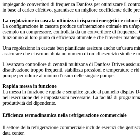
impiegando convertitori di frequenza Danfoss per ottimizzare il control
in base al carico effettivo, garantisce un migliore coefficiente delle p
La regolazione in cascata ottimizza i risparmi energetici e riduce i c
La configurazione in cascata produce un'interazione ottimale tra un'app
esempio un compressore, controllata da un convertitore di frequenza. Qu
funzionino al loro punto di efficienza ottimale e che l'inverter manteng
Una regolazione in cascata ben pianificata assicura anche un'usura mi
assicurare che ciascuno abbia un numero di ore di esercizio simile e un 
L'avanzato controllore di centrali multizona di Danfoss Drives assicur
disattivazione troppo frequenti, stabilizza pressioni e temperature e ri
pompe per ridurre al minimo l'usura delle singole pompe.
Rapida messa in funzione
La messa in funzione è rapida e semplice grazie al pannello display Da
nell'esecuzione delle impostazioni necessarie. La facilità di programmaz
produttività del dipendente.
Efficienza termodinamica nella refrigerazione commerciale
Il settore della refrigerazione commerciale include esercizi che gestis
data center.