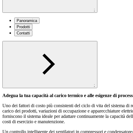
;
Panoramica
Prodotti
Contatti
;
Adegua la tua capacità al carico termico e alle esigenze di proces
Uno dei fattori di costo più consistenti del ciclo di vita del sistema di 
carico dei prodotti, variazioni di occupazione e apparecchiature elet
forniscono il sistema ideale per adattare continuamente la capacità del
costi di esercizio e manutenzione.
Un controllo intelligente dei ventilatori in compressori e condensator