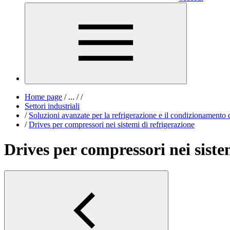
Home page
/
...
/
/
Settori industriali
/
Soluzioni avanzate per la refrigerazione e il condizionamento d
/
Drives per compressori nei sistemi di refrigerazione
Drives per compressori nei siste