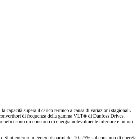
, la capacità supera il carico termico a causa di variazioni stagionali,
 i convertitori di frequenza della gamma VLT® di Danfoss Drives,
 I benefici sono un consumo di energia notevolmente inferiore e minori
zato. Si ottengono in genere risparmi del 10–25% sul consumo di energia