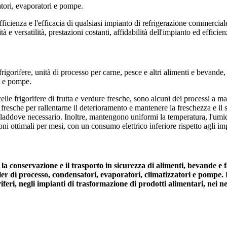
tori, evaporatori e pompe.
ficienza e l'efficacia di qualsiasi impianto di refrigerazione commercia
à e versatilità, prestazioni costanti, affidabilità dell'impianto ed efficie
rigorifere, unità di processo per carne, pesce e altri alimenti e bevande, 
i e pompe.
lle frigorifere di frutta e verdure fresche, sono alcuni dei processi a ma
 fresche per rallentarne il deterioramento e mantenere la freschezza e il
ddove necessario. Inoltre, mantengono uniformi la temperatura, l'umidit
ni ottimali per mesi, con un consumo elettrico inferiore rispetto agli imp
la conservazione e il trasporto in sicurezza di alimenti, bevande e
r di processo, condensatori, evaporatori, climatizzatori e pompe. L
eri, negli impianti di trasformazione di prodotti alimentari, nei neg