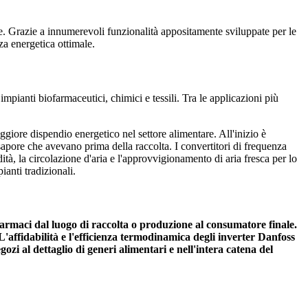
le. Grazie a innumerevoli funzionalità appositamente sviluppate per le
nza energetica ottimale.
impianti biofarmaceutici, chimici e tessili. Tra le applicazioni più
ggiore dispendio energetico nel settore alimentare. All'inizio è
 sapore che avevano prima della raccolta. I convertitori di frequenza
à, la circolazione d'aria e l'approvvigionamento di aria fresca per lo
ianti tradizionali.
 farmaci dal luogo di raccolta o produzione al consumatore finale.
'affidabilità e l'efficienza termodinamica degli inverter Danfoss
ozi al dettaglio di generi alimentari e nell'intera catena del