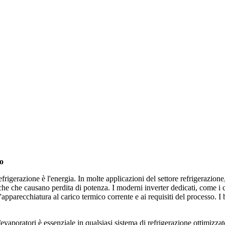
so
refrigerazione è l'energia. In molte applicazioni del settore refrigerazione
triche che causano perdita di potenza. I moderni inverter dedicati, come
l'apparecchiatura al carico termico corrente e ai requisiti del processo.
e/evaporatori è essenziale in qualsiasi sistema di refrigerazione ottimiz