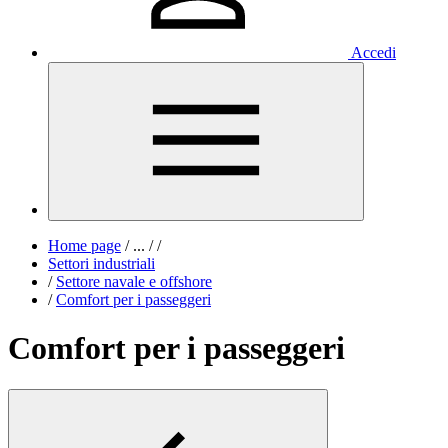
Accedi
Home page
/
...
/
/
Settori industriali
/
Settore navale e offshore
/
Comfort per i passeggeri
Comfort per i passeggeri