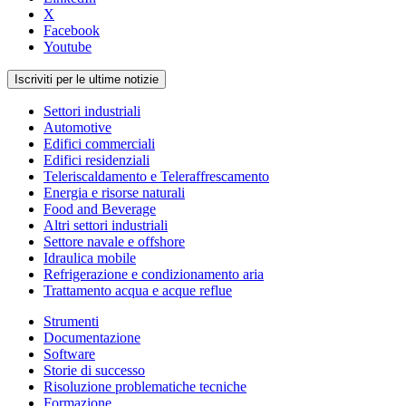
X
Facebook
Youtube
Iscriviti per le ultime notizie
Settori industriali
Automotive
Edifici commerciali
Edifici residenziali
Teleriscaldamento e Teleraffrescamento
Energia e risorse naturali
Food and Beverage
Altri settori industriali
Settore navale e offshore
Idraulica mobile
Refrigerazione e condizionamento aria
Trattamento acqua e acque reflue
Strumenti
Documentazione
Software
Storie di successo
Risoluzione problematiche tecniche
Formazione