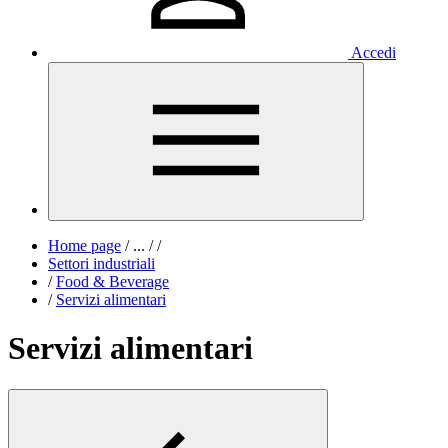
Accedi
Home page
/
...
/
/
Settori industriali
/
Food & Beverage
/
Servizi alimentari
Servizi alimentari