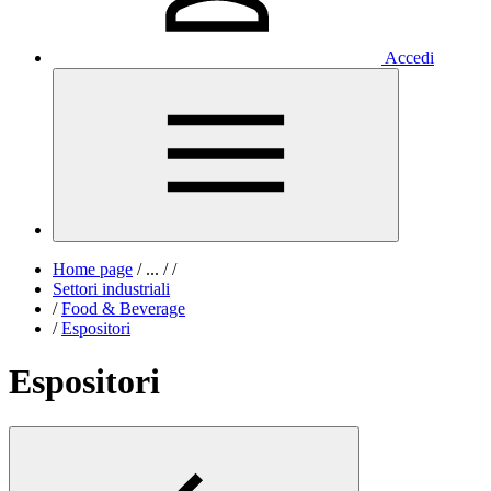
Accedi
Home page
/
...
/
/
Settori industriali
/
Food & Beverage
/
Espositori
Espositori