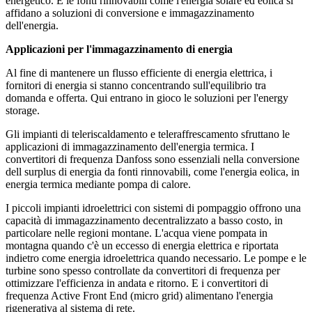
energetico. E le fonti rinnovabili come l'energia solare ed eolica si
affidano a soluzioni di conversione e immagazzinamento
dell'energia.
Applicazioni per l'immagazzinamento di energia
Al fine di mantenere un flusso efficiente di energia elettrica, i
fornitori di energia si stanno concentrando sull'equilibrio tra
domanda e offerta. Qui entrano in gioco le soluzioni per l'energy
storage.
Gli impianti di teleriscaldamento e teleraffrescamento sfruttano le
applicazioni di immagazzinamento dell'energia termica. I
convertitori di frequenza Danfoss sono essenziali nella conversione
dell surplus di energia da fonti rinnovabili, come l'energia eolica, in
energia termica mediante pompa di calore.
I piccoli impianti idroelettrici con sistemi di pompaggio offrono una
capacità di immagazzinamento decentralizzato a basso costo, in
particolare nelle regioni montane. L'acqua viene pompata in
montagna quando c'è un eccesso di energia elettrica e riportata
indietro come energia idroelettrica quando necessario. Le pompe e le
turbine sono spesso controllate da convertitori di frequenza per
ottimizzare l'efficienza in andata e ritorno. E i convertitori di
frequenza Active Front End (micro grid) alimentano l'energia
rigenerativa al sistema di rete.