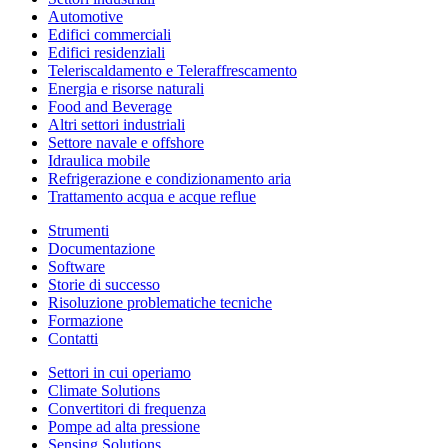
Automotive
Edifici commerciali
Edifici residenziali
Teleriscaldamento e Teleraffrescamento
Energia e risorse naturali
Food and Beverage
Altri settori industriali
Settore navale e offshore
Idraulica mobile
Refrigerazione e condizionamento aria
Trattamento acqua e acque reflue
Strumenti
Documentazione
Software
Storie di successo
Risoluzione problematiche tecniche
Formazione
Contatti
Settori in cui operiamo
Climate Solutions
Convertitori di frequenza
Pompe ad alta pressione
Sensing Solutions