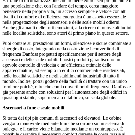
A fronte di un'urbanizzazione che richiede edifici sempre più alti e di
una popolazione che, con l'andare del tempo, cerca maggiore
benessere nella propria vita, un accesso semplice e veloce con alti
livelli di comfort e di efficienza energetica è un aspetto essenziale
nella progettazione degli ascensori e delle scale mobili odierni.
Anche gli amanti delle forti emozioni, alla ricerca di nuove altitudini
nelle località sciistiche, sono attori di primo piano in questo settore.
Puoi contare su prestazioni uniformi, silenziose e sicure combinate a
sinergie di costo, integrando nella costruzione i convertitori di
frequenza Danfoss progettati specificamente per il settore degli
ascensori e delle scale mobili. I nostri prodotti garantiscono un
agevole controllo di velocità e un'efficienza ottimale delle
apparecchiature, ad esempio in edifici commerciali e residenziali,
nelle località sciistiche e negli stabilimenti industriali di tutto il
mondo. Inoltre, potrai godere della facilità di trattare con un unico
fornitore poiché, oltre che con i convertitori di frequenza, Danfoss è
già presente anche con soluzioni per l'automazione degli edifici in
quasi ogni stabile, supermercato e fabbrica, su scala globale.
Ascensori a fune e scale mobili
Si tratta dei tipi più comuni di ascensori ed elevatori. Le cabine
vengono manovrate mediante funi che scorrono su un sistema di
pulegge, e il carico viene bilanciato mediante un contrappeso. È
possibile garantire il necessario comfort durante la corsa grazie al