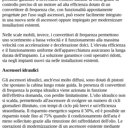
controllo preciso di un motore ad alta efficienza dotato di un
convertitore di frequenza che, con funzionalità appositamente
progettate per l'uso sugli ascensori, può essere facilmente integrato
in una nuova serie di ascensori oppure impiegato per modernizzare
installazioni esistenti.
Nelle scale mobili, invece, i convertitori di frequenza permettono
uno scorrimento a bassa velocità e il funzionamento alla massima
velocità con accelerazione e decelerazione dolci. L'elevata efficienza
e il funzionamento uniforme dell'apparecchiatura assicurano la lunga
durata dell'impianto. La soluzione garantisce costi operativi ridotti,
sia negli impianti nuovi sia nelle installazioni esistenti.
Ascensori idraulici
Gli ascensori idraulici, anch'essi molto diffusi, sono dotati di pistoni
che spostano la cabina lungo rotaie guida. In presenza di convertitori
di frequenza la pompa idraulica viene azionata in funzione
dell'effettiva domanda, con perdite limitatissime. L'olio idraulico non
si scalda, permettendo all'ascensore di svolgere un numero di cicli
giornalieri illimitato, con tempi di ciclo più brevi e un'efficienza
straordinaria. Il risparmio energetico supera il 50%, ed è possibile un
risparmio totale fino al 75% quando il condizionamento dell'aria è
meno sollecitato grazie alla rimozione dei raffreddatori dell'olio. Le
operazioni di modernizzazione di un ascensore esistente mediante