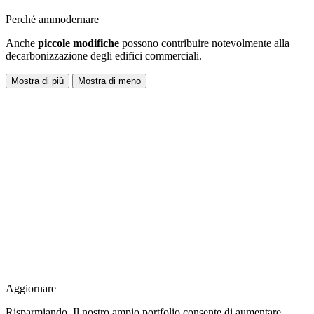
Perché ammodernare
Anche
piccole modifiche
possono contribuire notevolmente alla
decarbonizzazione degli edifici commerciali.
Mostra di più
Mostra di meno
Aggiornare
Risparmiando. Il nostro ampio portfolio consente di aumentare