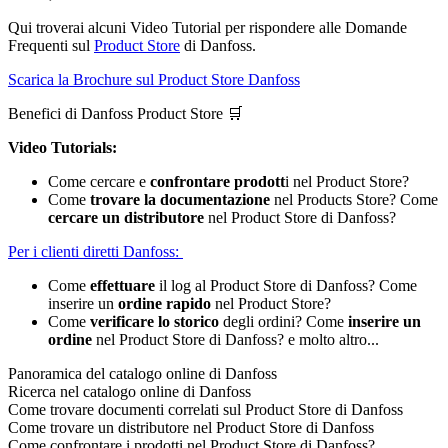
Qui troverai alcuni Video Tutorial per rispondere alle Domande
Frequenti sul
Product Store
di Danfoss.
Scarica la Brochure sul Product Store Danfoss
Benefici di Danfoss Product Store 🛒
Video Tutorials:
Come cercare e
confrontare prodott
i nel Product Store?
Come
trovare la documentazione
nel Products Store? Come
cercare un distributore
nel Product Store di Danfoss?
Per i clienti diretti Danfoss:
Come
effettuare
il log al Product Store di Danfoss? Come
inserire un
ordine rapido
nel Product Store?
Come
verificare lo storico
degli ordini? Come
inserire un
ordine
nel Product Store di Danfoss? e molto altro...
Panoramica del catalogo online di Danfoss
Ricerca nel catalogo online di Danfoss
Come trovare documenti correlati sul Product Store di Danfoss
Come trovare un distributore nel Product Store di Danfoss
Come confrontare i prodotti nel Product Store di Danfoss?