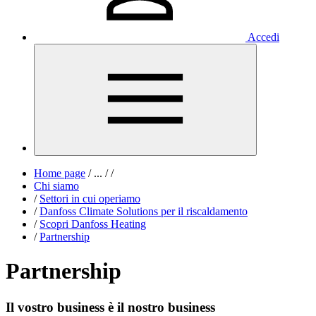
Accedi
Home page
/
...
/
/
Chi siamo
/
Settori in cui operiamo
/
Danfoss Climate Solutions per il riscaldamento
/
Scopri Danfoss Heating
/
Partnership
Partnership
Il vostro business è il nostro business