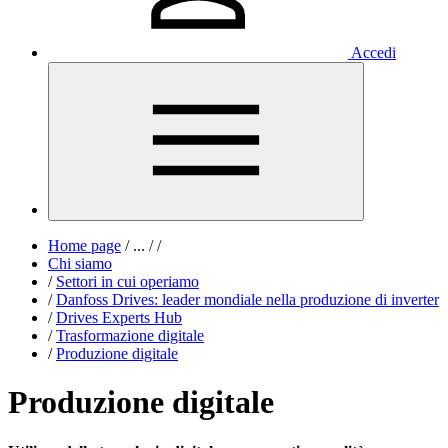
Accedi
Home page
/
...
/
/
Chi siamo
/
Settori in cui operiamo
/
Danfoss Drives: leader mondiale nella produzione di inverter
/
Drives Experts Hub
/
Trasformazione digitale
/
Produzione digitale
Produzione digitale