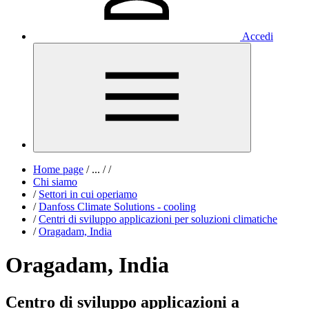
Accedi
Home page
/
...
/
/
Chi siamo
/
Settori in cui operiamo
/
Danfoss Climate Solutions - cooling
/
Centri di sviluppo applicazioni per soluzioni climatiche
/
Oragadam, India
Oragadam, India
Centro di sviluppo applicazioni a