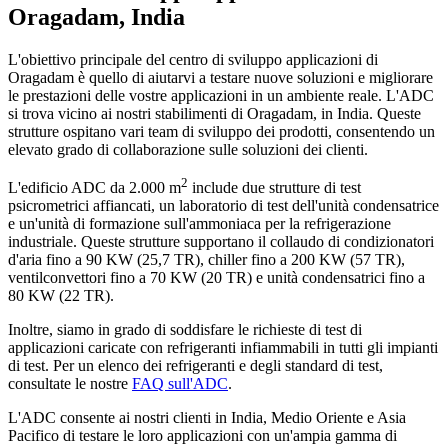
Oragadam, India
L'obiettivo principale del centro di sviluppo applicazioni di
Oragadam è quello di aiutarvi a testare nuove soluzioni e migliorare
le prestazioni delle vostre applicazioni in un ambiente reale. L'ADC
si trova vicino ai nostri stabilimenti di Oragadam, in India. Queste
strutture ospitano vari team di sviluppo dei prodotti, consentendo un
elevato grado di collaborazione sulle soluzioni dei clienti.
2
L'edificio ADC da 2.000 m
include due strutture di test
psicrometrici affiancati, un laboratorio di test dell'unità condensatrice
e un'unità di formazione sull'ammoniaca per la refrigerazione
industriale. Queste strutture supportano il collaudo di condizionatori
d'aria fino a 90 KW (25,7 TR), chiller fino a 200 KW (57 TR),
ventilconvettori fino a 70 KW (20 TR) e unità condensatrici fino a
80 KW (22 TR).
Inoltre, siamo in grado di soddisfare le richieste di test di
applicazioni caricate con refrigeranti infiammabili in tutti gli impianti
di test. Per un elenco dei refrigeranti e degli standard di test,
consultate le nostre
FAQ sull'ADC
.
L'ADC consente ai nostri clienti in India, Medio Oriente e Asia
Pacifico di testare le loro applicazioni con un'ampia gamma di