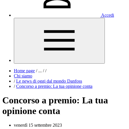
Accedi
Home page
/
...
/
/
Chi siamo
/
Le news di oggi dal mondo Danfoss
/
Concorso a premio: La tua opinione conta
Concorso a premio: La tua
opinione conta
venerdì 15 settembre 2023