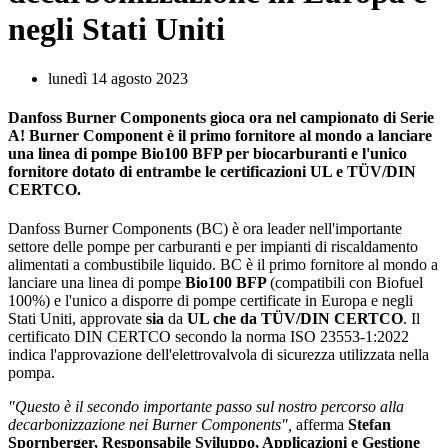
negli Stati Uniti
lunedì 14 agosto 2023
Danfoss Burner Components gioca ora nel campionato di Serie
A! Burner Component è il primo fornitore al mondo a lanciare
una linea di pompe
Bio100 BFP
per biocarburanti e l'unico
fornitore dotato di
entrambe
le certificazioni UL e TÜV/DIN
CERTCO.
Danfoss Burner Components (BC) è ora leader nell'importante
settore delle pompe per carburanti e per impianti di riscaldamento
alimentati a combustibile liquido. BC è il primo fornitore al mondo a
lanciare una linea di pompe
Bio100 BFP
(compatibili con Biofuel
100%) e l'unico a disporre di pompe certificate in Europa e negli
Stati Uniti, approvate
sia
da
UL che da TÜV/DIN CERTCO
. Il
certificato DIN CERTCO secondo la norma ISO 23553-1:2022
indica l'approvazione dell'elettrovalvola di sicurezza utilizzata nella
pompa.
"Questo è il secondo importante passo sul nostro percorso alla
decarbonizzazione nei Burner Components",
afferma
Stefan
Spornberger, Responsabile Sviluppo, Applicazioni e Gestione