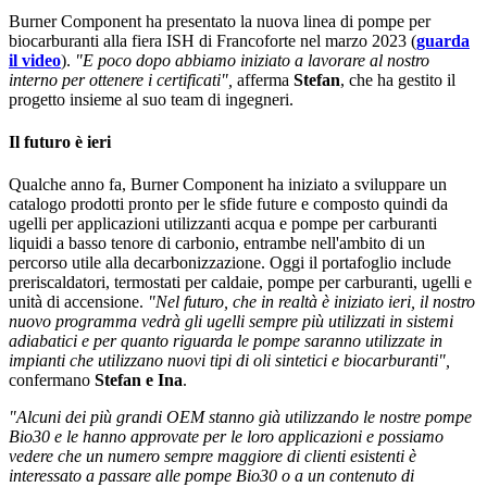
Burner Component ha presentato la nuova linea di pompe per
biocarburanti alla fiera ISH di Francoforte nel marzo 2023 (
guarda
il video
).
"E poco dopo abbiamo iniziato a lavorare al nostro
interno per ottenere i certificati",
afferma
Stefan
, che ha gestito il
progetto insieme al suo team di ingegneri.
Il futuro è ieri
Qualche anno fa, Burner Component ha iniziato a sviluppare un
catalogo prodotti pronto per le sfide future e composto quindi da
ugelli per applicazioni utilizzanti acqua e pompe per carburanti
liquidi a basso tenore di carbonio, entrambe nell'ambito di un
percorso utile alla decarbonizzazione. Oggi il portafoglio include
preriscaldatori, termostati per caldaie, pompe per carburanti, ugelli e
unità di accensione.
"Nel futuro, che in realtà è iniziato ieri, il nostro
nuovo programma vedrà gli ugelli sempre più utilizzati in sistemi
adiabatici e per quanto riguarda le pompe saranno utilizzate in
impianti che utilizzano nuovi tipi di oli sintetici e biocarburanti",
confermano
Stefan e Ina
.
"Alcuni dei più grandi OEM stanno già utilizzando le nostre pompe
Bio30 e le hanno approvate per le loro applicazioni e possiamo
vedere che un numero sempre maggiore di clienti esistenti è
interessato a passare alle pompe Bio30 o a un contenuto di