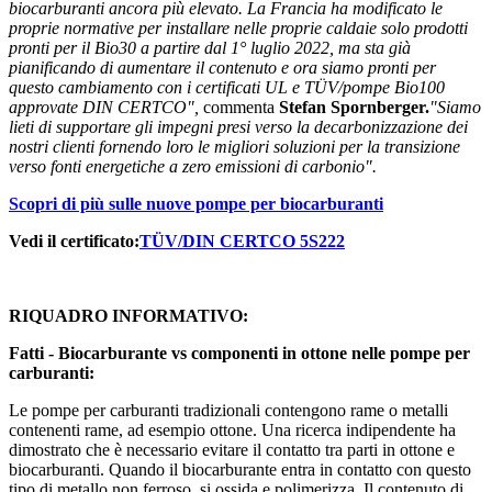
biocarburanti ancora più elevato. La Francia ha modificato le
proprie normative per installare nelle proprie caldaie solo prodotti
pronti per il Bio30 a partire dal 1° luglio 2022, ma sta già
pianificando di aumentare il contenuto e ora siamo pronti per
questo cambiamento con i certificati UL e TÜV/pompe Bio100
approvate DIN CERTCO",
commenta
Stefan Spornberger.
"Siamo
lieti di supportare gli impegni presi verso la decarbonizzazione dei
nostri clienti fornendo loro le migliori soluzioni per la transizione
verso fonti energetiche a zero emissioni di carbonio".
Scopri di più sulle nuove pompe per biocarburanti
Vedi il certificato:
TÜV/DIN CERTCO 5S222
RIQUADRO INFORMATIVO:
Fatti - Biocarburante vs componenti in ottone nelle pompe per
carburanti:
Le pompe per carburanti tradizionali contengono rame o metalli
contenenti rame, ad esempio ottone. Una ricerca indipendente ha
dimostrato che è necessario evitare il contatto tra parti in ottone e
biocarburanti. Quando il biocarburante entra in contatto con questo
tipo di metallo non ferroso, si ossida e polimerizza. Il contenuto di