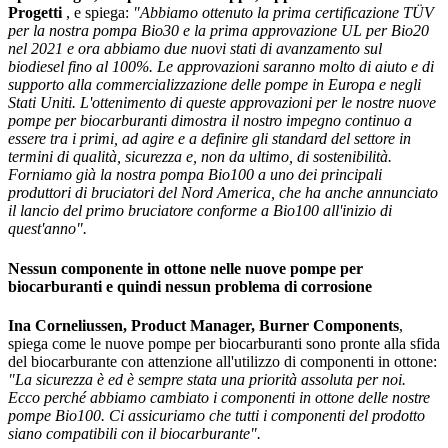
Progetti
, e spiega:
"Abbiamo ottenuto la prima certificazione TÜV
per la nostra pompa Bio30 e la prima approvazione UL per Bio20
nel 2021 e ora abbiamo due nuovi stati di avanzamento sul
biodiesel fino al 100%. Le approvazioni saranno molto di aiuto e di
supporto alla commercializzazione delle pompe in Europa e negli
Stati Uniti. L'ottenimento di queste approvazioni per le nostre nuove
pompe per biocarburanti dimostra il nostro impegno continuo a
essere tra i primi, ad agire e a definire gli standard del settore in
termini di qualità, sicurezza e, non da ultimo, di sostenibilità.
Forniamo già la nostra pompa Bio100 a uno dei principali
produttori di bruciatori del Nord America, che ha anche annunciato
il lancio del primo bruciatore conforme a Bio100 all'inizio di
quest'anno".
Nessun componente in ottone nelle nuove pompe per
biocarburanti e quindi nessun problema di corrosione
Ina Corneliussen, Product Manager, Burner Components
,
spiega come le nuove pompe per biocarburanti sono pronte alla sfida
del biocarburante con attenzione all'utilizzo di componenti in ottone:
"La sicurezza è ed è sempre stata una priorità assoluta per noi.
Ecco perché abbiamo cambiato i componenti in ottone delle nostre
pompe Bio100. Ci assicuriamo che tutti i componenti del prodotto
siano compatibili con il biocarburante".