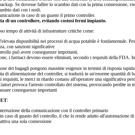
ackup. Se dovesse fallire lo scambio dati con la prima connessione, vi
ambio dati con i nodi.
unicazione in caso di un guasto il primo controller.
a di un controllore, evitando costosi fermi impianto.
o tempo di attività di infrastrutture critiche come:
 l'elevata disponibilità nei processi di acqua potabile è fondamentale. Per
nza, con sanzioni significative
controllo può avere conseguenze importanti.
ne, i farmaci devono essere eliminati, secondo i requisiti della FDA. I
ione dei bagagli pongono massime esigenze in termini di risposta rapida e
ta di alimentazione del controller, si tradurrà in un'enorme quantità di b
 requisiti, le merci in ritardo costano all'operatore una significativa per
ruciatori provoca l'arresto controllato del sistema, provocando perdite in
 causare conseguenze importanti
NET
:
interruzione della comunicazione con il controller primario
caso di guasto del controllo, il che lo rende adatto all'automazione di
 attiva una sola connessione