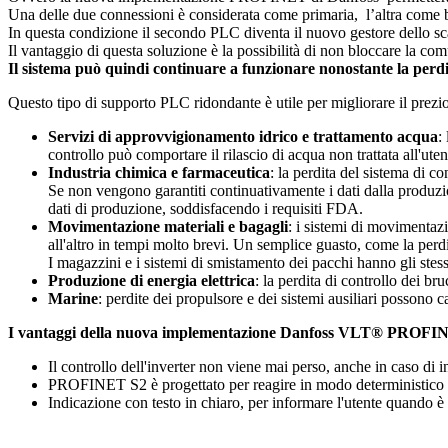
Una delle due connessioni è considerata come primaria, l’altra come b
In questa condizione il secondo PLC diventa il nuovo gestore dello sc
Il vantaggio di questa soluzione è la possibilità di non bloccare la com
Il sistema può quindi continuare a funzionare nonostante la perdit
Questo tipo di supporto PLC ridondante è utile per migliorare il prezios
Servizi di approvvigionamento idrico e trattamento acqua
:
controllo può comportare il rilascio di acqua non trattata all'ute
Industria chimica e farmaceutica
: la perdita del sistema di 
Se non vengono garantiti continuativamente i dati dalla produzio
dati di produzione, soddisfacendo i requisiti FDA.
Movimentazione materiali e bagagli
: i sistemi di movimentaz
all'altro in tempi molto brevi. Un semplice guasto, come la perdi
I magazzini e i sistemi di smistamento dei pacchi hanno gli stessi
Produzione di energia elettrica
: la perdita di controllo dei b
Marine
: perdite dei propulsore e dei sistemi ausiliari possono
I vantaggi della nuova implementazione Danfoss VLT® PROFI
Il controllo dell'inverter non viene mai perso, anche in caso di 
PROFINET S2 è progettato per reagire in modo deterministico in 
Indicazione con testo in chiaro, per informare l'utente quando è