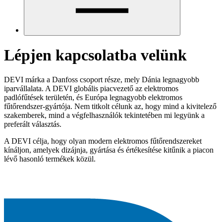
Lépjen kapcsolatba velünk
DEVI márka a Danfoss csoport része, mely Dánia legnagyobb
iparvállalata. A DEVI globális piacvezető az elektromos
padlófűtések területén, és Európa legnagyobb elektromos
fűtőrendszer-gyártója. Nem titkolt célunk az, hogy mind a kivitelező
szakemberek, mind a végfelhasználók tekintetében mi legyünk a
preferált választás.
A DEVI célja, hogy olyan modern elektromos fűtőrendszereket
kínáljon, amelyek dizájnja, gyártása és értékesítése kitűnik a piacon
lévő hasonló termékek közül.