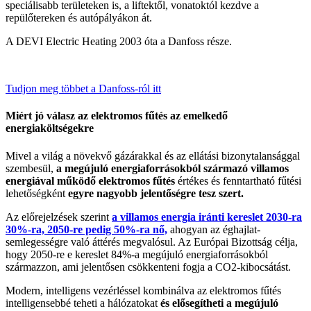
speciálisabb területeken is, a liftektől, vonatoktól kezdve a
repülőtereken és autópályákon át.
A DEVI Electric Heating 2003 óta a Danfoss része.
Tudjon meg többet a Danfoss-ról itt
Miért jó válasz az elektromos fűtés az emelkedő
energiaköltségekre
Mivel a világ a növekvő gázárakkal és az ellátási bizonytalansággal
szembesül,
a megújuló energiaforrásokból származó villamos
energiával működő elektromos fűtés
értékes és fenntartható fűtési
lehetőségként
egyre nagyobb jelentőségre tesz szert.
Az előrejelzések szerint
a villamos energia iránti kereslet 2030-ra
30%-ra, 2050-re pedig 50%-ra nő,
ahogyan az éghajlat-
semlegességre való áttérés megvalósul. Az Európai Bizottság célja,
hogy 2050-re e kereslet 84%-a megújuló energiaforrásokból
származzon, ami jelentősen csökkenteni fogja a CO2-kibocsátást.
Modern, intelligens vezérléssel kombinálva az elektromos fűtés
intelligensebbé teheti a hálózatokat
és elősegítheti a megújuló