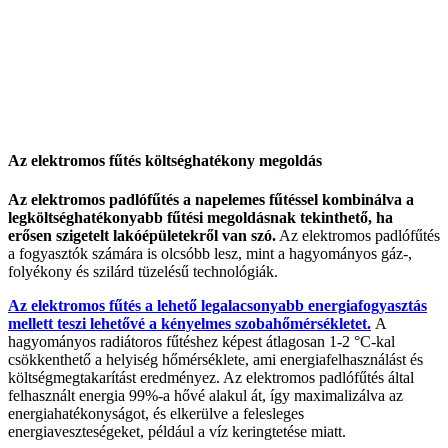
Az elektromos fűtés költséghatékony megoldás
Az elektromos padlófűtés a napelemes fűtéssel kombinálva a
legköltséghatékonyabb fűtési megoldásnak tekinthető, ha
erősen szigetelt lakóépületekről van szó.
Az elektromos padlófűtés
a fogyasztók számára is olcsóbb lesz, mint a hagyományos gáz-,
folyékony és szilárd tüzelésű technológiák.
Az elektromos fűtés a lehető legalacsonyabb energiafogyasztás
mellett teszi lehetővé a kényelmes szobahőmérsékletet.
A
hagyományos radiátoros fűtéshez képest átlagosan 1-2 °C-kal
csökkenthető a helyiség hőmérséklete, ami energiafelhasználást és
költségmegtakarítást eredményez. Az elektromos padlófűtés által
felhasznált energia 99%-a hővé alakul át, így maximalizálva az
energiahatékonyságot, és elkerülve a felesleges
energiaveszteségeket, például a víz keringtetése miatt.