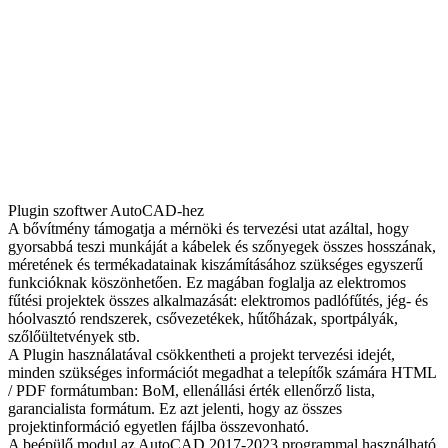
Plugin szoftwer AutoCAD-hez
A
bővítmény
támogatja
a
mérnöki
és
tervezési
utat
azáltal
,
hogy
gyorsabbá
teszi
munkáját
a
kábelek
és
szőnyegek
összes
hosszának
,
méretének
és
termékadatainak
kiszámításához
szükséges
egyszerű
funkcióknak
köszönhetően
.
Ez
magában
foglalja
az
elektromos
fűtési
projektek
összes
alkalmazását
:
elektromos
padlófűtés
,
jég
-
és
hóolvasztó
rendszerek
,
csővezetékek
,
hűtőházak
,
sportpályák
,
szőlőültetvények
stb
.
A
Plugin
használatával
csökkentheti
a
projekt
tervezési
idejét
,
minden
szükséges
információt
megadhat
a
telepítők
számára
HTML
/
PDF
formátumban
:
BoM
,
ellenállási
érték
ellenőrző
lista
,
garancialista
formátum
.
Ez
azt
jelenti
,
hogy
az
összes
projektinformáció
egyetlen
fájlba
összevonható
.
A
beépülő
modul
az
AutoCAD
2017
-
2023
programmal
használható
.