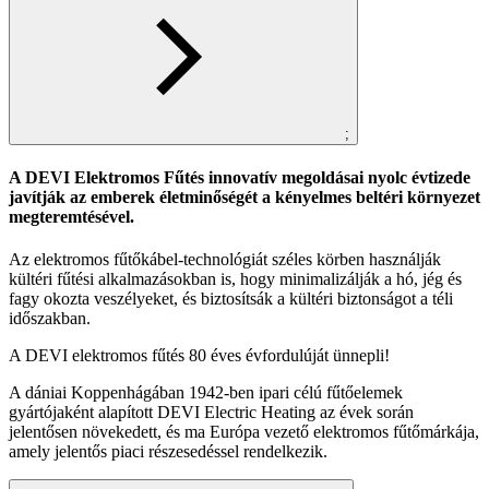
;
A DEVI Elektromos Fűtés innovatív megoldásai nyolc évtizede
javítják az emberek életminőségét a kényelmes beltéri környezet
megteremtésével.
Az elektromos fűtőkábel-technológiát széles körben használják
kültéri fűtési alkalmazásokban is, hogy minimalizálják a hó, jég és
fagy okozta veszélyeket, és biztosítsák a kültéri biztonságot a téli
időszakban.
A DEVI elektromos fűtés 80 éves évfordulúját ünnepli!
A dániai Koppenhágában 1942-ben ipari célú fűtőelemek
gyártójaként alapított DEVI Electric Heating az évek során
jelentősen növekedett, és ma Európa vezető elektromos fűtőmárkája,
amely jelentős piaci részesedéssel rendelkezik.