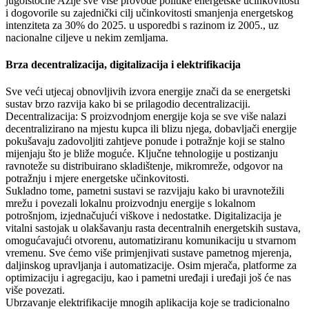
jugoistočne Azije sve više provode politike energetske učinkovitosti
i dogovorile su zajednički cilj učinkovitosti smanjenja energetskog
intenziteta za 30% do 2025. u usporedbi s razinom iz 2005., uz
nacionalne ciljeve u nekim zemljama.
Brza decentralizacija, digitalizacija i elektrifikacija
Sve veći utjecaj obnovljivih izvora energije znači da se energetski
sustav brzo razvija kako bi se prilagodio decentralizaciji.
Decentralizacija: S proizvodnjom energije koja se sve više nalazi
decentralizirano na mjestu kupca ili blizu njega, dobavljači energije
pokušavaju zadovoljiti zahtjeve ponude i potražnje koji se stalno
mijenjaju što je bliže moguće. Ključne tehnologije u postizanju
ravnoteže su distribuirano skladištenje, mikromreže, odgovor na
potražnju i mjere energetske učinkovitosti.
Sukladno tome, pametni sustavi se razvijaju kako bi uravnotežili
mrežu i povezali lokalnu proizvodnju energije s lokalnom
potrošnjom, izjednačujući viškove i nedostatke. Digitalizacija je
vitalni sastojak u olakšavanju rasta decentralnih energetskih sustava,
omogućavajući otvorenu, automatiziranu komunikaciju u stvarnom
vremenu. Sve ćemo više primjenjivati sustave pametnog mjerenja,
daljinskog upravljanja i automatizacije. Osim mjerača, platforme za
optimizaciju i agregaciju, kao i pametni uređaji i uređaji još će nas
više povezati.
Ubrzavanje elektrifikacije mnogih aplikacija koje se tradicionalno