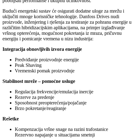
poboljšati performanse i ukupnu učinkovitost.
Budući energetski sustav će osigurati dodatne uloge za mrežu i
uključiti mnoge korisničke tehnologije. Danfoss Drives nudi
proizvode, inženjering i rješenja za testiranje za pohranu energije u
različitim hibridizacijskim aplikacijama, na primjer izglađivanje
vršnog opterećenja, mogućnost pokretanja iz mraza, pričuvnu
energiju i pomicanje vremena u nizu industrija:
Integracija obnovljivih izvora energije
Predviđanje proizvodnje energije
Peak Shaving
Vremenski pomak proizvodnje
Stabilnost mreže – pomoćne usluge
Regulacija frekvencije/emulacija inercije
Rezerve za predenje
Sposobnost preopterećenja/pojačanje
Brzo pokretanje/reagiranje
Rešetke
Kompenzacija vršne snage na razini trafostanice
Rezervno napajanje u situacijama smetnji