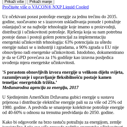
Prikaži više
Prikaži manje
Pročitajte više o VACON® NXP Liquid Cooled
Uz očekivani porast potrošnje energije za jednu trećinu do 2035.
godine, suočavamo se s izazovom usklađivanja ponude i potražnje
oslanjajući se na najbolje tehnologije koje imamo u proizvodnji,
distribuciji i učinkovitosti potrošnje. Rješenja koja su nam potrebna
postoje danas i postoji golem potencijal za implementaciju
energetski učinkovitih tehnologija: 63% potencijala za uštedu
energije nalazi se u industriji i zgradama, a 90% zgrada u EU nije
obnovljeno radi energetske učinkovitosti. Istodobno, dokumentirano
je da se GPD povećava za 1% godišnje kao izravna posljedica
uvođenja mjera energetske učinkovitosti.
'S porastom obnovljivih izvora energije u velikom dijelu svijeta,
razumijevanje i upravljanje fleksibilnošću postaje kamen
temeljac energetskih tržišta.’
Međunarodna agencija za energiju, 2017
U Sjedinjenim Američkim Državama gubici energije u sustavu
prijenosa i distribucije električne energije pali su za više od 25% od
1980. godine. A predviđa se smanjenje kolektivne potrošnje energije
od 40-60% u odnosu na trenutna predviđanja do 2050. godine.
Kako bi odgovorile na brzo rastuću potražnju za energijom, zemlje