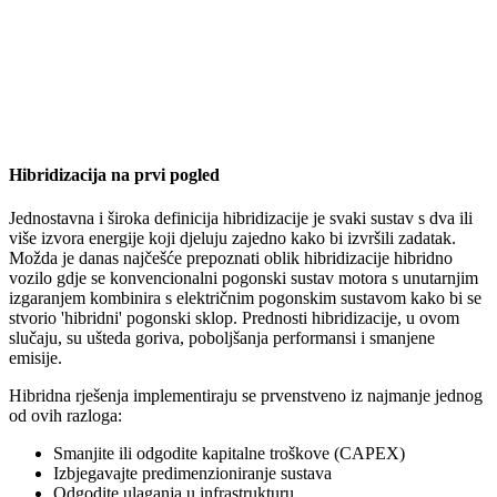
Hibridizacija na prvi pogled
Jednostavna i široka definicija hibridizacije je svaki sustav s dva ili
više izvora energije koji djeluju zajedno kako bi izvršili zadatak.
Možda je danas najčešće prepoznati oblik hibridizacije hibridno
vozilo gdje se konvencionalni pogonski sustav motora s unutarnjim
izgaranjem kombinira s električnim pogonskim sustavom kako bi se
stvorio 'hibridni' pogonski sklop. Prednosti hibridizacije, u ovom
slučaju, su ušteda goriva, poboljšanja performansi i smanjene
emisije.
Hibridna rješenja implementiraju se prvenstveno iz najmanje jednog
od ovih razloga:
Smanjite ili odgodite kapitalne troškove (CAPEX)
Izbjegavajte predimenzioniranje sustava
Odgodite ulaganja u infrastrukturu