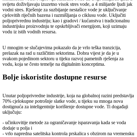
svijetu doživljavaju izuzetno visok stres vode, a 4 milijarde ljudi jak
vodni stres. Rješenje za suzbijanje nestašice vode je uključivanje
cjelovitih riječnih bazena i razmišljanja o ciklusu vode. Uključiti
poljoprivrednu industriju; kao i gradovi / kućanstva i tradicionalnu
industrijsku proizvodnju te opskrbljivači energijom, koji uzimaju
vodu iz istih vodnih resursa.
U mnogim se slučajevima pokazalo da je vrlo teška tranzicija,
prelazak na rad u različitim sektorima. Dobra vijest je da je u
svakom pojedinom sektoru u tijeku razvoj pametnih rješenja za
vodu, koja se često temelje na digitalnim konceptima.
Bolje iskoristite dostupne resurse
Unutar poljoprivredne industrije, koja na globalnoj razini predstavlja
70% cjelokupne potrošnje slatke vode, u tijeku su mnoga nova
dostignuća za inteligentnije korištenje dostupne vode. Ti događaji
uključuju:
- učinkovitije metode za ograničavanje isparavanja kada se voda
dodaje u polja i
- vrlo napredna satelitska kontrola prskalica s obzirom na vremensku