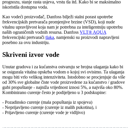
prognozu, stanje rasta usjeva, vrstu tla itd. Kako bi se maksimalno
iskoristila dostupna voda.
Kao vodeći proizvođač, Danfoss bilježi stalni porast upotrebe
frekvencijskih pretvarača promjenjive brzine (VSD), koji nude
vitalnu upravljivost koja nam je potrebna za inteligentniju upotrebu
naših ograničenih vodnih resursa. Danfoss
VLT® AQUA
frekvencijski pretvarači
tlaka
, namjenski su proizvodi napravljeni
posebno za ovu industriju.
Skriveni izvor vode
Unutar gradova i za kućanstva ostvaruju se brojna ulaganja kako bi
se osigurala vitalna opskrba vodom o kojoj svi ovisimo. Ta ulaganja
mogu biti vrlo velikog intenziviteta. Istodobno se procjenjuje da više
od 30% sve globalne čiste vode proizvedene za kućanstvo / gradove
gubi propuštanje - najniža vrijednost iznosi 5%, a najviša oko 80%.
Kombinirano curenje često je podijeljeno u 3 podskupine:
- Pozadinsko curenje (mala popuštanja iz spojeva)
- Neprijavljeno curenje (curenje iz malih pukotina), i
- Prijavljeno curenje (curenje vode je vidljivo)