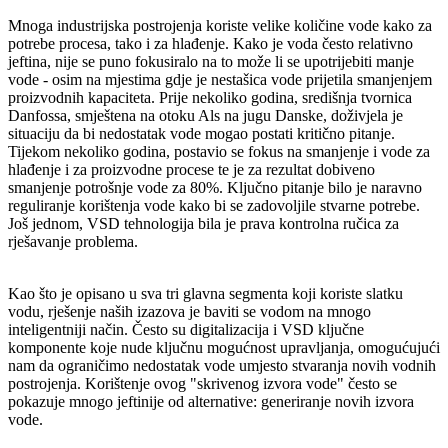
Mnoga industrijska postrojenja koriste velike količine vode kako za
potrebe procesa, tako i za hlađenje. Kako je voda često relativno
jeftina, nije se puno fokusiralo na to može li se upotrijebiti manje
vode - osim na mjestima gdje je nestašica vode prijetila smanjenjem
proizvodnih kapaciteta. Prije nekoliko godina, središnja tvornica
Danfossa, smještena na otoku Als na jugu Danske, doživjela je
situaciju da bi nedostatak vode mogao postati kritično pitanje.
Tijekom nekoliko godina, postavio se fokus na smanjenje i vode za
hlađenje i za proizvodne procese te je za rezultat dobiveno
smanjenje potrošnje vode za 80%. Ključno pitanje bilo je naravno
reguliranje korištenja vode kako bi se zadovoljile stvarne potrebe.
Još jednom, VSD tehnologija bila je prava kontrolna ručica za
rješavanje problema.
Kao što je opisano u sva tri glavna segmenta koji koriste slatku
vodu, rješenje naših izazova je baviti se vodom na mnogo
inteligentniji način. Često su digitalizacija i VSD ključne
komponente koje nude ključnu mogućnost upravljanja, omogućujući
nam da ograničimo nedostatak vode umjesto stvaranja novih vodnih
postrojenja. Korištenje ovog "skrivenog izvora vode" često se
pokazuje mnogo jeftinije od alternative: generiranje novih izvora
vode.