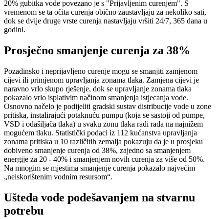
20% gubitka vode povezano je s "Prijavljenim curenjem". S
vremenom se ta očita curenja obično zaustavljaju za nekoliko sati,
dok se dvije druge vrste curenja nastavljaju vršiti 24/7, 365 dana u
godini.
Prosječno smanjenje curenja za 38%
Pozadinsko i neprijavljeno curenje mogu se smanjiti zamjenom
cijevi ili primjenom upravljanja zonama tlaka. Zamjena cijevi je
naravno vrlo skupo rješenje, dok se upravljanje zonama tlaka
pokazalo vrlo isplativim načinom smanjenja istjecanja vode.
Osnovno načelo je podijeliti gradski sustav distribucije vode u zone
pritiska, instalirajući potaknuću pumpu (koja se sastoji od pumpe,
VSD i odašiljača tlaka) u svaku zonu tlaka radi rada na najnižem
mogućem tlaku. Statistički podaci iz 112 kućanstva upravljanja
zonama pritiska u 10 različitih zemalja pokazuju da je u prosjeku
dobiveno smanjenje curenja od 38%, zajedno sa smanjenjem
energije za 20 - 40% i smanjenjem novih curenja za više od 50%.
Na mnogim se mjestima smanjenje curenja pokazalo najvećim
„neiskorištenim vodnim resursom“.
Ušteda vode podešavanjem na stvarnu
potrebu