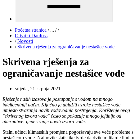
Početna stranica
/
...
/
/
O tvrtki Danfoss
/
Novosti
/
Skrivena rješenja za ograničavanje nestašice vode
Skrivena rješenja za
ograničavanje nestašice vode
srijeda, 21. srpnja 2021.
Rješenje naših izazova je postupanje s vodom na mnogo
inteligentniji način. Ključno je ublažiti uzroke nestašice vode
umjesto stvaranja novih vodovodnih postrojenja. Korištenje ovog
"skrivenog izvora vode" često se pokazuje mnogo jeftinije od
alternative: generiranje novih izvora vode.
Stalni učinci klimatskih promjena pogoršavaju sve veće probleme s
nestašicom vode. Najnovije statistike tvrde da dvije milijarde ljudi u