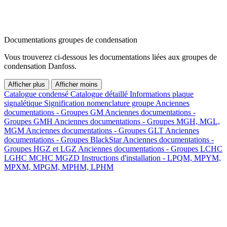
Documentations groupes de condensation
Vous trouverez ci-dessous les documentations liées aux groupes de
condensation Danfoss.
Afficher plus
Afficher moins
Catalogue condensé
Catalogue détaillé
Informations plaque
signalétique
Signification nomenclature groupe
Anciennes
documentations - Groupes GM
Anciennes documentations -
Groupes GMH
Anciennes documentations - Groupes MGH, MGL,
MGM
Anciennes documentations - Groupes GLT
Anciennes
documentations - Groupes BlackStar
Anciennes documentations -
Groupes HGZ et LGZ
Anciennes documentations - Groupes LCHC
LGHC MCHC MGZD
Instructions d'installation - LPQM, MPYM,
MPXM, MPGM, MPHM, LPHM