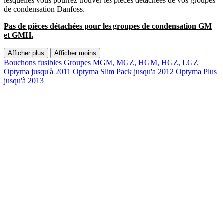
lesquelles vous pourrez trouver les pièces détachées de vos groupes
de condensation Danfoss.
Pas de pièces détachées pour les groupes de condensation GM
et GMH.
Afficher plus
Afficher moins
Bouchons fusibles
Groupes MGM, MGZ, HGM, HGZ, LGZ
Optyma jusqu'à 2011
Optyma Slim Pack jusqu'a 2012
Optyma Plus
jusqu'à 2013